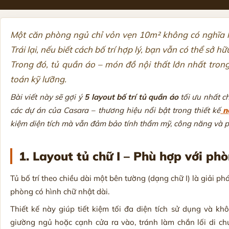
Một căn phòng ngủ chỉ vỏn vẹn 10m² không có nghĩa l
Trái lại, nếu biết cách bố trí hợp lý, bạn vẫn có thể sở
Trong đó, tủ quần áo – món đồ nội thất lớn nhất tron
toán kỹ lưỡng.
Bài viết này sẽ gợi ý
5 layout bố trí tủ quần áo
tối ưu nhất ch
các dự án của Casara – thương hiệu nổi bật trong thiết kế
n
kiệm diện tích mà vẫn đảm bảo tính thẩm mỹ, công năng và p
1. Layout tủ chữ I – Phù hợp với phò
Tủ bố trí theo chiều dài một bên tường (dạng chữ I) là giải p
phòng có hình chữ nhật dài.
Thiết kế này giúp tiết kiệm tối đa diện tích sử dụng và khô
giường ngủ hoặc cạnh cửa ra vào, tránh làm chắn lối di chu