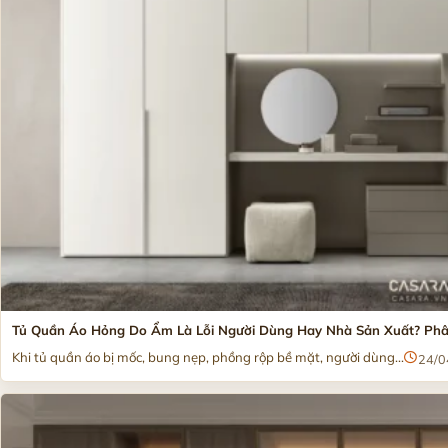
Tủ Quần Áo Hỏng Do Ẩm Là Lỗi Người Dùng Hay Nhà Sản Xuất? Phâ
Khi tủ quần áo bị mốc, bung nẹp, phồng rộp bề mặt, người dùng...
24/0