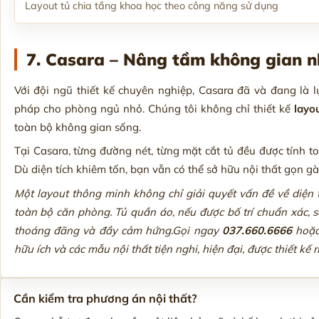
Layout tủ chia tầng khoa học theo công năng sử dụng
7. Casara – Nâng tầm không gian n
Với đội ngũ thiết kế chuyên nghiệp, Casara đã và đang là l
pháp cho phòng ngủ nhỏ. Chúng tôi không chỉ thiết kế
layo
toàn bộ không gian sống.
Tại Casara, từng đường nét, từng mặt cắt tủ đều được tính t
Dù diện tích khiêm tốn, bạn vẫn có thể sở hữu nội thất gọn g
Một layout thông minh không chỉ giải quyết vấn đề về diện 
toàn bộ căn phòng. Tủ quần áo, nếu được bố trí chuẩn xác, 
thoáng đãng và đầy cảm hứng.Gọi ngay
037.660.6666
hoặc
hữu ích và các mẫu nội thất tiện nghi, hiện đại, được thiết kế
Cần kiểm tra phương án nội thất?