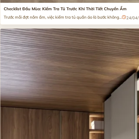
Checklist Đầu Mùa: Kiểm Tra Tủ Trước Khi Thời Tiết Chuyển Ẩm
Trước mỗi đợt nồm ẩm, việc kiểm tra tủ quần áo là bước không...
24/04