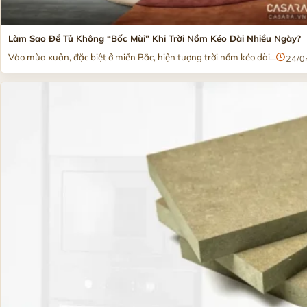
Làm Sao Để Tủ Không “Bốc Mùi” Khi Trời Nồm Kéo Dài Nhiều Ngày?
Vào mùa xuân, đặc biệt ở miền Bắc, hiện tượng trời nồm kéo dài...
24/0