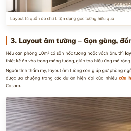
Layout tủ quần áo chữ L tận dụng góc tường hiệu quả
3. Layout âm tường – Gọn gàng, đồn
Nếu căn phòng 10m² có sẵn hốc tường hoặc vách âm, thì
la
thiết kế ẩn vào trong mảng tường, giúp tạo hiệu ứng mở rộng
Ngoài tính thẩm mỹ, layout âm tường còn giúp giữ phòng ngủ
được ưa chuộng trong các dự án hiện đại của nhiều
cửa h
Casara.