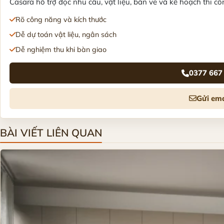
Casara hỗ trợ đọc nhu cầu, vật liệu, bản vẽ và kế hoạch thi côn
Rõ công năng và kích thước
Dễ dự toán vật liệu, ngân sách
Dễ nghiệm thu khi bàn giao
0377 667
Gửi ema
BÀI VIẾT LIÊN QUAN