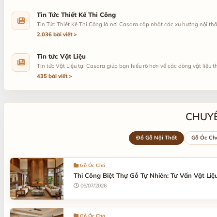
Tin Tức Thiết Kế Thi Công
Tin Tức Thiết Kế Thi Công là nơi Casara cập nhật các xu hướng nội thất
2.036 bài viết
Tin tức Vật Liệu
Tin tức Vật Liệu tại Casara giúp bạn hiểu rõ hơn về các dòng vật liệu th
435 bài viết
CHUYÊ
Đồ Gỗ Nội Thất
Gỗ Óc Ch
Gỗ Óc Chó
Thi Công Biệt Thự Gỗ Tự Nhiên: Tư Vấn Vật Liệ
06/07/2026
Gỗ Óc Chó