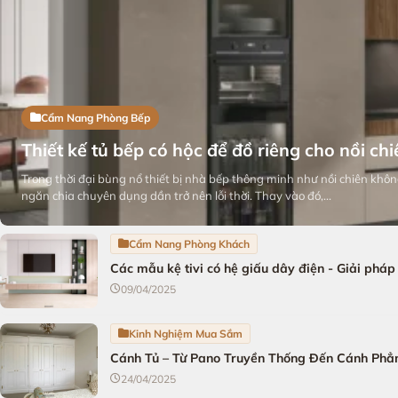
Cẩm Nang Phòng Bếp
Thiết kế tủ bếp có hộc để đồ riêng cho nồi ch
Trong thời đại bùng nổ thiết bị nhà bếp thông minh như nồi chiên không
ngăn chia chuyên dụng dần trở nên lỗi thời. Thay vào đó,...
Cẩm Nang Phòng Khách
Các mẫu kệ tivi có hệ giấu dây điện - Giải ph
09/04/2025
Kinh Nghiệm Mua Sắm
Cánh Tủ – Từ Pano Truyền Thống Đến Cánh Phẳ
24/04/2025