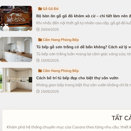
Gỗ Gõ Đỏ
Bộ bàn ăn gỗ gõ đỏ khảm xà cừ – chi tiết làm nên 
Khi nhắc đến nội thất gỗ tự nhiên cao cấp, gỗ gõ đỏ luô
25/04/2025
Cẩm Nang Phòng Bếp
Tủ bếp gỗ sơn trắng có dễ bẩn không? Cách xử lý v
Tủ bếp sơn trắng luôn mang lại cảm giác sáng sủa, tin
15/05/2025
Cẩm Nang Phòng Bếp
Cách bố trí tủ bếp đẹp cho biệt thự sân vườn
Không gian bếp trong biệt thự sân vườn không chỉ là 
15/05/2025
TẤT C
Khám phá hệ thống chuyên mục của Casara theo từng nhu cầu: thiết kế