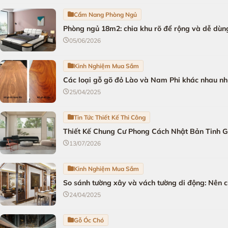
Cẩm Nang Phòng Ngủ
Phòng ngủ 18m2: chia khu rõ để rộng và dễ dùn
05/06/2026
Kinh Nghiệm Mua Sắm
Các loại gỗ gõ đỏ Lào và Nam Phi khác nhau nh
25/04/2025
Tin Tức Thiết Kế Thi Công
Thiết Kế Chung Cư Phong Cách Nhật Bản Tinh 
13/07/2026
Kinh Nghiệm Mua Sắm
So sánh tường xây và vách tường di động: Nên ch
24/04/2025
Gỗ Óc Chó