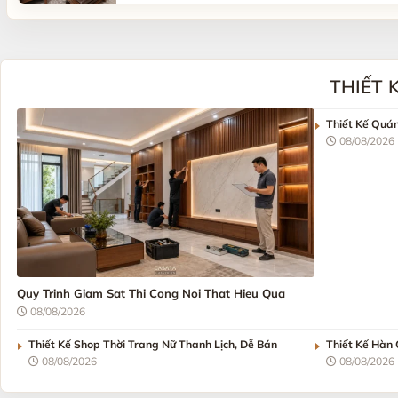
THIẾT 
Thiết Kế Quá
08/08/2026
Quy Trinh Giam Sat Thi Cong Noi That Hieu Qua
08/08/2026
Thiết Kế Shop Thời Trang Nữ Thanh Lịch, Dễ Bán
Thiết Kế Hàn
08/08/2026
08/08/2026