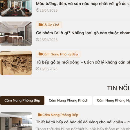
Màu tường, đèn, và sàn nào hợp nhất với gỗ óc 
25/04/2025
Gỗ Óc Chó
Gỗ nhóm IV là gì? Những loại gỗ nào thuộc nhóm
25/04/2025
Cẩm Nang Phòng Bếp
Tủ bếp gỗ bị mối xông – Cách xử lý không cần p
15/05/2025
TIN NỔ
Cẩm Nang Phòng Bếp
Cẩm Nang Phòng Khách
Cẩm Nang Phòng N
Cẩm Nang Phòng Bếp
Thiết kế tủ bếp có hộc để đồ riêng cho nồi chiên – 
Trong thời đại bùng nổ thiết bị nhà bếp thông minh nh