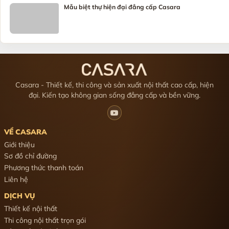
Sản xuất nội thất
Bảng giá nội thất
HỖ TRỢ
Chính sách bảo mật thông tin
Chính sách bảo hành
Chính sách vận chuyển và lắp đặt
Quy trình mua hàng
LIÊN HỆ
Hotline: 0377 667 777
Email: hotro.casara@gmail.com
08:00 - 17:30 (T2 - CN)
© 2026 Casara.vn - All rights reserved.
Sitemap
Chính sách bảo mật
Liên hệ