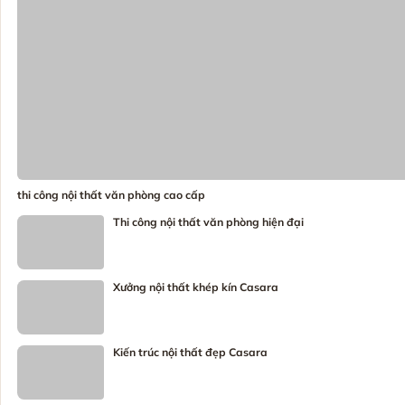
Mẫu biệt thự hiện đại đẳng cấp Casara
Casara - Thiết kế, thi công và sản xuất nội thất cao cấp, hiện
đại. Kiến tạo không gian sống đẳng cấp và bền vững.
VỀ CASARA
Giới thiệu
Sơ đồ chỉ đường
Phương thức thanh toán
Liên hệ
DỊCH VỤ
Thiết kế nội thất
Thi công nội thất trọn gói