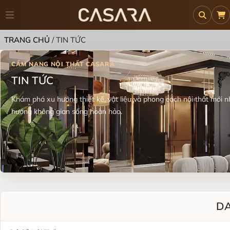
TRANG CHỦ
/
TIN TỨC
TIN TỨC
Khám phá xu hướng thiết kế, vật liệu và phong cách nội thất mới n
hướng không gian sống hoàn hảo.
DA