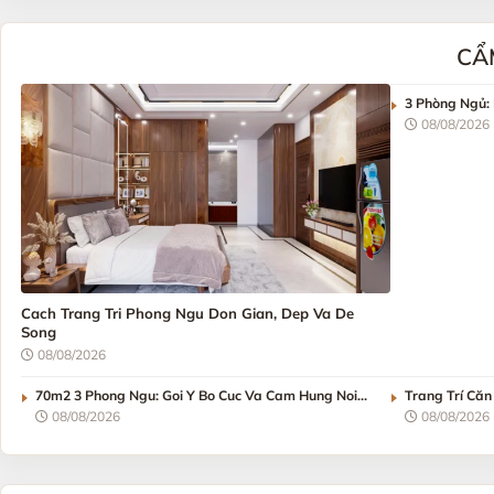
CẨ
3 Phòng Ngủ: 
08/08/2026
Cach Trang Tri Phong Ngu Don Gian, Dep Va De
Song
08/08/2026
70m2 3 Phong Ngu: Goi Y Bo Cuc Va Cam Hung Noi
Trang Trí Că
That
08/08/2026
08/08/2026