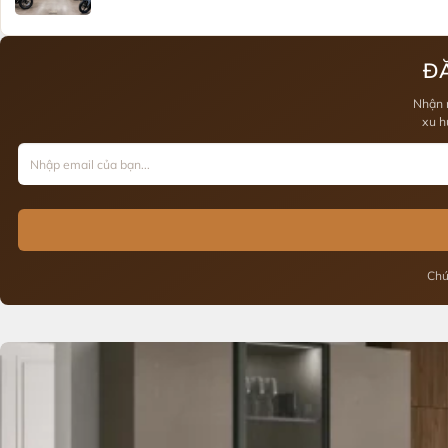
ĐĂ
Nhận 
xu h
Chú