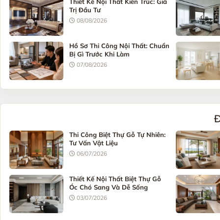
Thiết Kế Nội Thất Kiến Trúc: Giá
Trị Đầu Tư
08/08/2026
Hồ Sơ Thi Công Nội Thất: Chuẩn
Bị Gì Trước Khi Làm
07/08/2026
Đ
Thi Công Biệt Thự Gỗ Tự Nhiên:
Tư Vấn Vật Liệu
06/07/2026
Thiết Kế Nội Thất Biệt Thự Gỗ
Óc Chó Sang Và Dễ Sống
03/07/2026