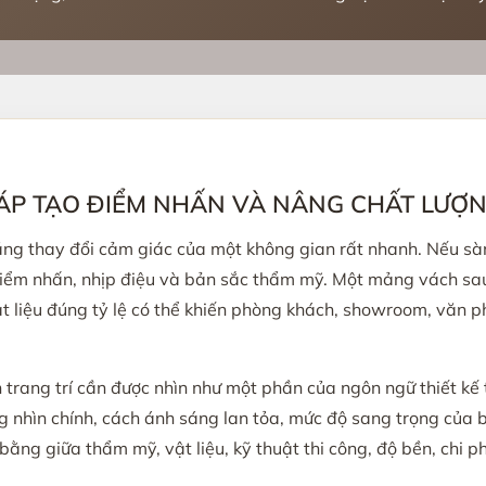
HÁP TẠO ĐIỂM NHẤN VÀ NÂNG CHẤT LƯỢ
ăng thay đổi cảm giác của một không gian rất nhanh. Nếu sàn
, điểm nhấn, nhịp điệu và bản sắc thẩm mỹ. Một mảng vách sau
t liệu đúng tỷ lệ có thể khiến phòng khách, showroom, văn p
trang trí cần được nhìn như một phần của ngôn ngữ thiết kế 
 nhìn chính, cách ánh sáng lan tỏa, mức độ sang trọng của 
bằng giữa thẩm mỹ, vật liệu, kỹ thuật thi công, độ bền, chi ph