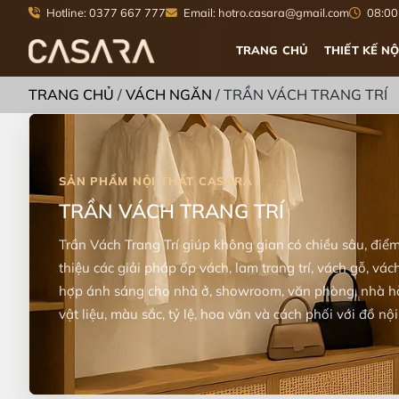
Hotline: 0377 667 777
Email: hotro.casara@gmail.com
08:00 
TRANG CHỦ
THIẾT KẾ NỘ
TRANG CHỦ
/
VÁCH NGĂN
/
TRẦN VÁCH TRANG TRÍ
TRẦN VÁCH TRANG TRÍ
Trần Vách Trang Trí giúp không gian có chiều sâu, điể
thiệu các giải pháp ốp vách, lam trang trí, vách gỗ, vách
hợp ánh sáng cho nhà ở, showroom, văn phòng, nhà 
vật liệu, màu sắc, tỷ lệ, hoa văn và cách phối với đồ n
trí, cần cân bằng giữa thẩm mỹ, độ bền, khả năng thi c
thể của công trình. Casara cũng gợi ý cách phối sản p
không gian hài hòa hơn về công năng, tỷ lệ, màu sắc và