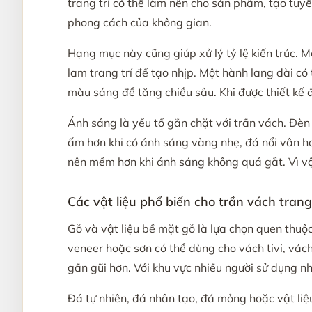
trang trí có thể làm nền cho sản phẩm, tạo tuy
phong cách của không gian.
Hạng mục này cũng giúp xử lý tỷ lệ kiến trúc. 
lam trang trí để tạo nhịp. Một hành lang dài c
màu sáng để tăng chiều sâu. Khi được thiết kế 
Ánh sáng là yếu tố gắn chặt với trần vách. Đèn 
ấm hơn khi có ánh sáng vàng nhẹ, đá nổi vân hơn
nên mềm hơn khi ánh sáng không quá gắt. Vì vậy,
Các vật liệu phổ biến cho trần vách trang 
Gỗ và vật liệu bề mặt gỗ là lựa chọn quen thu
veneer hoặc sơn có thể dùng cho vách tivi, vách
gần gũi hơn. Với khu vực nhiều người sử dụng 
Đá tự nhiên, đá nhân tạo, đá mỏng hoặc vật liệ