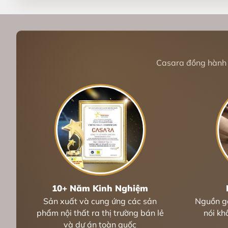
Casara đồng hành c
10+ Năm Kinh Nghiệm
Sản xuất và cung ứng các sản
Nguồn gố
phẩm nội thất ra thị trường bán lẻ
nói kh
và dự án toàn quốc