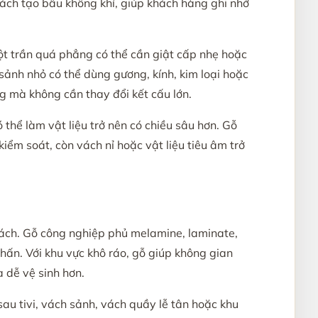
vách tạo bầu không khí, giúp khách hàng ghi nhớ
ột trần quá phẳng có thể cần giật cấp nhẹ hoặc
sảnh nhỏ có thể dùng gương, kính, kim loại hoặc
g mà không cần thay đổi kết cấu lớn.
 thể làm vật liệu trở nên có chiều sâu hơn. Gỗ
iểm soát, còn vách nỉ hoặc vật liệu tiêu âm trở
cách. Gỗ công nghiệp phủ melamine, laminate,
nhấn. Với khu vực khô ráo, gỗ giúp không gian
 dễ vệ sinh hơn.
au tivi, vách sảnh, vách quầy lễ tân hoặc khu