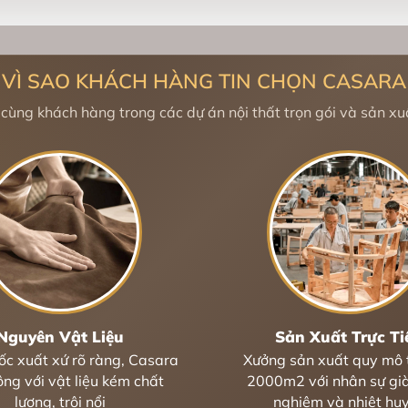
VÌ SAO KHÁCH HÀNG TIN CHỌN CASARA
ùng khách hàng trong các dự án nội thất trọn gói và sản xuấ
Nguyên Vật Liệu
Sản Xuất Trực Ti
c xuất xứ rõ ràng, Casara
Xưởng sản xuất quy mô 
ông với vật liệu kém chất
2000m2 với nhân sự già
lượng, trôi nổi
nghiệm và nhiệt hu