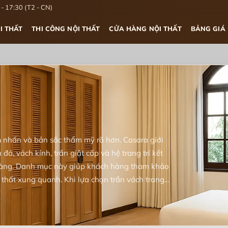
- 17:30 (T2 - CN)
I THẤT
THI CÔNG NỘI THẤT
CỬA HÀNG NỘI THẤT
BẢNG GIÁ
m nhấn và bản sắc thẩm mỹ rõ hơn. Casara giới
 đá, vách kính, trần giật cấp và hệ trang trí kết
hàng. Danh mục này giúp khách hàng tham khảo
ội thất xung quanh. Khi lựa chọn trần vách trang
ông, bảo trì và sự phù hợp với phong cách tổng
hẩm với các hạng mục liên quan để tổng thể
 trải nghiệm sử dụng lâu dài.