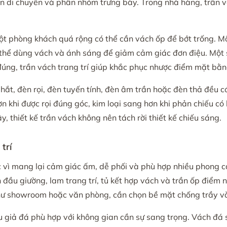
ến di chuyển và phân nhóm trưng bày. Trong nhà hàng, trần 
Một phòng khách quá rộng có thể cần vách ốp để bớt trống. M
ó thể dùng vách và ánh sáng để giảm cảm giác đơn điệu. Một 
đúng, trần vách trang trí giúp khắc phục nhược điểm mặt bằn
hắt, đèn rọi, đèn tuyến tính, đèn âm trần hoặc đèn thả đều có
 khi được rọi đúng góc, kim loại sang hơn khi phản chiếu có k
 thiết kế trần vách không nên tách rời thiết kế chiếu sáng.
trí
ộc vì mang lại cảm giác ấm, dễ phối và phù hợp nhiều phong 
 đầu giường, lam trang trí, tủ kết hợp vách và trần ốp điểm 
như showroom hoặc văn phòng, cần chọn bề mặt chống trầy và
u giả đá phù hợp với không gian cần sự sang trọng. Vách đá s