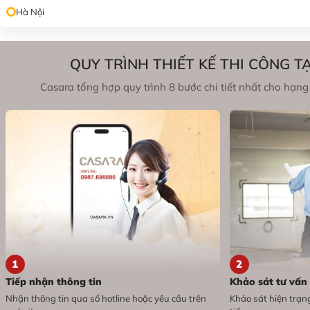
Hà Nội
QUY TRÌNH THIẾT KẾ THI CÔNG T
Casara tổng hợp quy trình 8 bước chi tiết nhất cho hạng 
1
2
Tiếp nhận thông tin
Khảo sát tư vấn
Nhận thông tin qua số hotline hoặc yêu cầu trên
Khảo sát hiện trạng