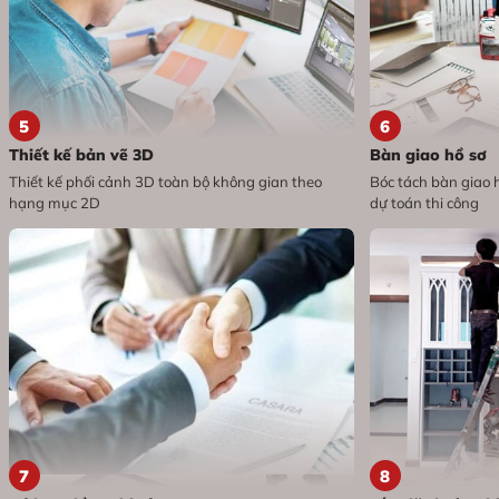
5
6
Thiết kế bản vẽ 3D
Bàn giao hồ sơ
Thiết kế phối cảnh 3D toàn bộ không gian theo
Bóc tách bàn giao h
hạng mục 2D
dự toán thi công
7
8