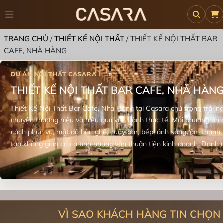
TRANG CHỦ
/
THIẾT KẾ NỘI THẤT
/
THIẾT KẾ NỘI THẤT BAR
CAFE, NHÀ HÀNG
THIẾT KẾ NỘI THẤT BAR CAFE, NHÀ HÀN
Thiết Kế Nội Thất Bar Cafe, Nhà Hàng tại Casara chú trọng trải 
chuyện thương hiệu và hiệu quả vận hành thực tế. Mỗi phương án
cách phục vụ, mật độ bàn ghế, quầy bar, bếp, ánh sáng, âm thanh, 
tạo không gian có cá tính nhưng vẫn thuận tiện kinh doanh. Danh
tư đang tìm ý tưởng thiết kế quán cafe, nhà hàng, lounge hoặc mô
bền vững. Người đọc có thể tham khảo cách Casara xử lý nhịp không
chất liệu chịu sử dụng cao và sự liên kết giữa khu phục vụ với khu
giúp mô hình F&B giữ được bản sắc riêng, đồng thời hạn chế lãng phí
tạo về sau.
VÌ SAO KHÁCH HÀNG TIN CHỌN