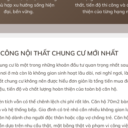
ù hợp xu hướng sống hiện
thất, tiến độ thi công và
đại, bền vững.
thiện của từng hạng 
I CÔNG NỘI THẤT CHUNG CƯ MỚI NHẤT
 chung cư là một trong những khoản đầu tư quan trọng nhất sau
 nơi ở mà còn là không gian sinh hoạt lâu dài, nơi nghỉ ngơi, l
thất chung cư không nên được hiểu đơn giản là tổng tiền mua 
ệu, tiến độ và chất lượng hoàn thiện của toàn bộ căn hộ.
iện tích vẫn có thể chênh lệch chi phí rất lớn. Căn hộ 70m2 
nh và hệ thống bếp. Gia đình có trẻ nhỏ cần nhiều không gian lư
 hộ dành cho người độc thân hoặc cặp vợ chồng trẻ. Căn hộ
ần dựa trên nhu cầu thật, mặt bằng thật và phạm vi công việ