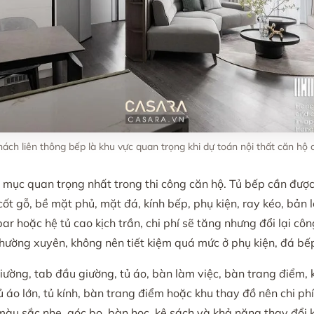
ách liên thông bếp là khu vực quan trọng khi dự toán nội thất căn hộ 
mục quan trọng nhất trong thi công căn hộ. Tủ bếp cần được 
 cốt gỗ, bề mặt phủ, mặt đá, kính bếp, phụ kiện, ray kéo, bản l
r hoặc hệ tủ cao kịch trần, chi phí sẽ tăng nhưng đổi lại côn
thường xuyên, không nên tiết kiệm quá mức ở phụ kiện, đá bế
ờng, tab đầu giường, tủ áo, bàn làm việc, bàn trang điểm, k
ủ áo lớn, tủ kính, bàn trang điểm hoặc khu thay đồ nên chi p
màu sắc nhẹ, góc bo, bàn học, kệ sách và khả năng thay đổi kh