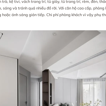
, kệ tivi, vách trang trí, tủ giày, tủ trang trí, rèm, đèn, thả
, sáng và tránh quá nhiều đồ rời. Với căn hộ cao cấp, phòng
ng hoặc ánh sáng gián tiếp. Chi phí phòng khách vì vậy phụ t