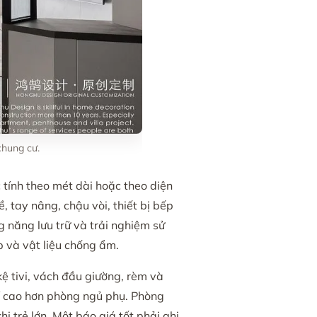
chung cư.
tính theo mét dài hoặc theo diện
ề, tay nâng, chậu vòi, thiết bị bếp
g năng lưu trữ và trải nghiệm sử
p và vật liệu chống ẩm.
ệ tivi, vách đầu giường, rèm và
hí cao hơn phòng ngủ phụ. Phòng
i trẻ lớn. Một báo giá tốt phải ghi