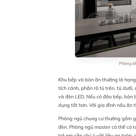
Phòng kh
Khu bếp và bàn ăn thường là hạng 
tích cánh, phân rõ tủ trên, tủ dưới,
và đèn LED. Nếu có đảo bếp, bàn ba
dụng tốt hơn. Với gia đình nấu ăn 
Phòng ngủ chung cư thường gồm giư
đèn. Phòng ngủ master có thể có t
trẻ em cần chú ý vật liệu an toàn, 