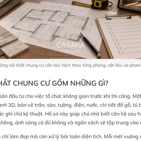
công nội thất chung cư cần bóc tách theo từng phòng, vật liệu và phạm 
 THẤT CHUNG CƯ GỒM NHỮNG GÌ?
hoản đầu tư cho việc tổ chức không gian trước khi thi công. M
h 3D, bản vẽ trần, sàn, tường, điện, nước, chi tiết đồ gỗ, tủ b
ác ghi chú kỹ thuật. Hồ sơ này giúp chủ nhà biết căn hộ sau 
ện không, ánh sáng có đủ không và ngân sách sẽ tập trung và
g chỉ làm đẹp mà còn xử lý bài toán diện tích. Mỗi mét vuông