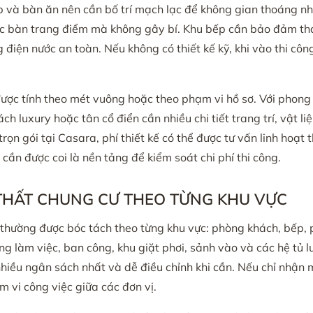
 và bàn ăn nên cần bố trí mạch lạc để không gian thoáng nh
ặc bàn trang điểm mà không gây bí. Khu bếp cần bảo đảm thao 
g điện nước an toàn. Nếu không có thiết kế kỹ, khi vào thi côn
ược tính theo mét vuông hoặc theo phạm vi hồ sơ. Với phong c
ách luxury hoặc tân cổ điển cần nhiều chi tiết trang trí, vật l
trọn gói tại Casara, phí thiết kế có thể được tư vấn linh hoạt
cần được coi là nền tảng để kiểm soát chi phí thi công.
I THẤT CHUNG CƯ THEO TỪNG KHU VỰC
ư thường được bóc tách theo từng khu vực: phòng khách, bếp,
 làm việc, ban công, khu giặt phơi, sảnh vào và các hệ tủ l
hiều ngân sách nhất và dễ điều chỉnh khi cần. Nếu chỉ nhận 
m vi công việc giữa các đơn vị.