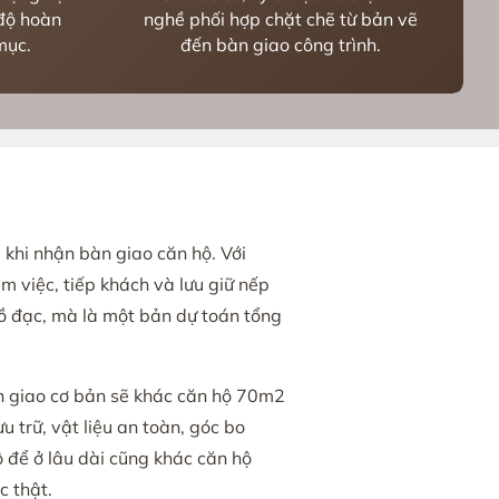
 độ hoàn
nghề phối hợp chặt chẽ từ bản vẽ
mục.
đến bàn giao công trình.
 khi nhận bàn giao căn hộ. Với
àm việc, tiếp khách và lưu giữ nếp
đồ đạc, mà là một bản dự toán tổng
bàn giao cơ bản sẽ khác căn hộ 70m2
u trữ, vật liệu an toàn, góc bo
 để ở lâu dài cũng khác căn hộ
c thật.