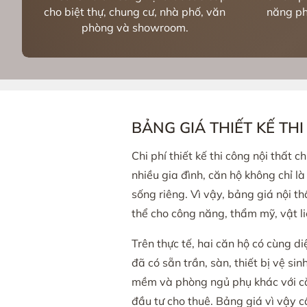
cho biệt thự, chung cư, nhà phố, văn
năng ph
phòng và showroom.
BẢNG GIÁ THIẾT KẾ TH
Chi phí thiết kế thi công nội thất
nhiều gia đình, căn hộ không chỉ là
sống riêng. Vì vậy, bảng giá nội 
thể cho công năng, thẩm mỹ, vật li
Trên thực tế, hai căn hộ có cùng d
đã có sẵn trần, sàn, thiết bị vệ si
mềm và phòng ngủ phụ khác với căn
đầu tư cho thuê. Bảng giá vì vậy c