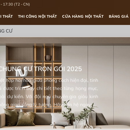
- 17:30 (T2 - CN)
I THẤT
THI CÔNG NỘI THẤT
CỬA HÀNG NỘI THẤT
BẢNG GIÁ
NG CƯ
 CHUNG CƯ TRỌN GÓI 2025
ết hợp hài hòa giữa phong cách hiện đại, tinh
 được trình bày chi tiết theo từng hạng mục,
ài dự kiến. Với đội ngũ chuyên gia giàu kinh
hông gian sống lý tưởng. Hãy liên hệ ngay để