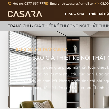
Hotline: 0377 667 777
Email: hotro.casara@gmail.com
08:00 
TRANG CHỦ
THIẾT KẾ NỘ
TRANG CHỦ
/
GIÁ THIẾT KẾ THI CÔNG NỘI THẤT CHU
[HOT] BÁO GIÁ THIẾT KẾ NỘI THẤT
Chúng tôi mang đến giải pháp nội thất toàn diện, k
tế và đáp ứng tối ưu mọi nhu cầu của bạn. Báo giá
minh bạch và cam kết không phát sinh chi phí ngo
nghiệm, chúng tôi sẽ biến căn hộ của bạn thành k
được tư vấn