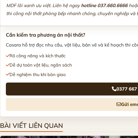
MDF lõi xanh ưu việt. Liên hệ ngay
hotline 037.660.6666
hoặc
thi công nội thất phòng bếp nhanh chóng, chuyên nghiệp và 
Cần kiểm tra phương án nội thất?
Casara hỗ trợ đọc nhu cầu, vật liệu, bản vẽ và kế hoạch thi côn
Rõ công năng và kích thước
Dễ dự toán vật liệu, ngân sách
Dễ nghiệm thu khi bàn giao
0377 667
Gửi ema
BÀI VIẾT LIÊN QUAN