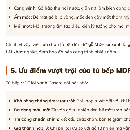
Cong vênh:
Gỗ hấp thụ hơi nước, giãn nở làm biến dạng c
Ẩm mốc:
Bề mặt gỗ bị ố vàng, mốc đen gây mất thẩm mỹ
Mối mọt:
Môi trường ẩm tạo điều kiện lý tưởng cho mối mọ
Chính vì vậy, việc lựa chọn tủ bếp làm từ
gỗ MDF lõi xanh
là 
tiết khắc nghiệt, đảm bảo độ bền công trình nhiều năm.
5. Ưu điểm vượt trội của tủ bếp MD
Tủ bếp MDF lõi xanh Casara nổi bật nhờ:
Khả năng chống ẩm vượt trội:
Phù hợp tuyệt đối với khí 
Đa dạng mẫu mã:
Từ vân gỗ tự nhiên đến bề mặt trơn bón
Thi công chuẩn chỉnh:
Kết cấu chắc chắn, bản lề giảm chấn
Giá thành hợp lý:
Chi phí tối ưu so với gỗ tự nhiên mà vẫ