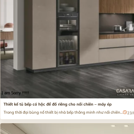
Thiết kế tủ bếp có hộc để đồ riêng cho nồi chiên – máy ép
Trong thời đại bùng nổ thiết bị nhà bếp thông minh như nồi chiên...
23/