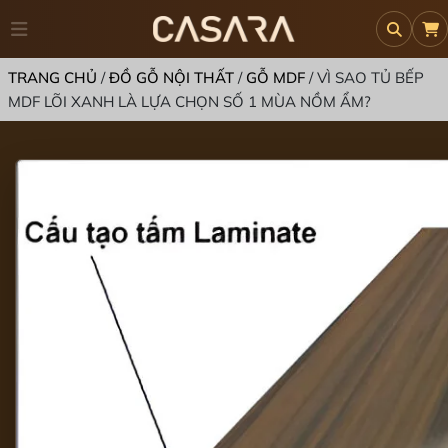
TRANG CHỦ
/
ĐỒ GỖ NỘI THẤT
/
GỖ MDF
/
VÌ SAO TỦ BẾP
MDF LÕI XANH LÀ LỰA CHỌN SỐ 1 MÙA NỒM ẨM?