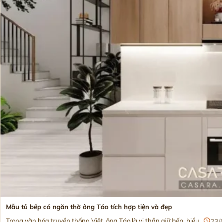
Mẫu tủ bếp có ngăn thờ ông Táo tích hợp tiện và đẹp
Trong văn hóa truyền thống Việt, ông Táo là vị thần giữ bếp, biểu...
23/