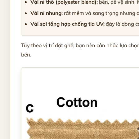
Vải nỉ thô (polyester blend):
bền, dễ vệ sinh, 
Vải nỉ nhung:
rất mềm và sang trọng nhưng dễ
Vải sợi tổng hợp chống tia UV:
đây là dòng ca
Tùy theo vị trí đặt ghế, bạn nên cân nhắc lựa ch
bền.