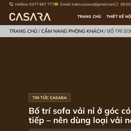
Hotline: 0377 667 777
Email: hotro.casara@gmail.com
08:00 
TRANG CHỦ
THIẾT KẾ NỘ
TRANG CHỦ
/
CẨM NANG PHÒNG KHÁCH
/
BỐ TRÍ SO
Bố trí sofa vải nỉ ở góc c
tiếp – nên dùng loại vải 