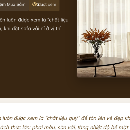
hiệm Mua Sắm
2
lượt xem
ên luôn được xem là “chất liệu
khi đặt sofa vải nỉ ở vị trí
 luôn được xem là “chất liệu quý” để tôn lên vẻ đẹp kh
hách thức lớn: phai màu, sờn vải, tăng nhiệt độ bề mặ