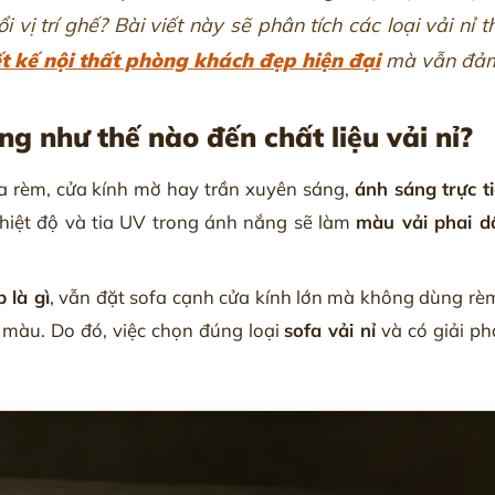
 vị trí ghế? Bài viết này sẽ phân tích các loại vải nỉ 
ết kế nội thất phòng khách đẹp hiện đại
mà vẫn đảm 
ng như thế nào đến chất liệu vải nỉ?
a rèm, cửa kính mờ hay trần xuyên sáng,
ánh sáng trực t
 nhiệt độ và tia UV trong ánh nắng sẽ làm
màu vải phai d
 là gì
, vẫn đặt sofa cạnh cửa kính lớn mà không dùng rèm c
g màu. Do đó, việc chọn đúng loại
sofa vải nỉ
và có giải ph