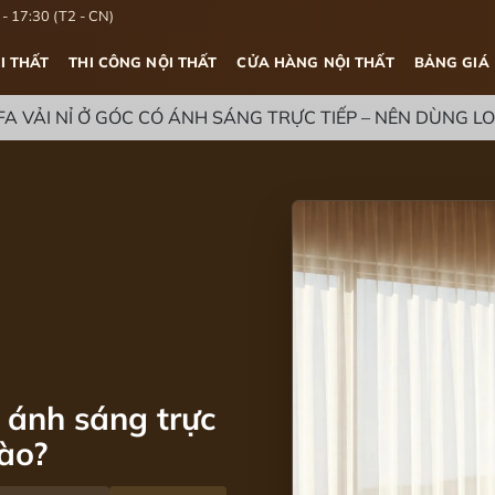
- 17:30 (T2 - CN)
I THẤT
THI CÔNG NỘI THẤT
CỬA HÀNG NỘI THẤT
BẢNG GIÁ
FA VẢI NỈ Ở GÓC CÓ ÁNH SÁNG TRỰC TIẾP – NÊN DÙNG LO
ó ánh sáng trực
nào?