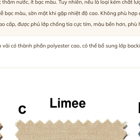
ít thấm nước, ít bạc màu. Tuy nhiên, nếu là loại kém chất l
 bạc màu, sờn mặt khi gặp nhiệt độ cao. Không phù hợp để
o cấp, được phủ lớp chống tia cực tím, màu bền hơn, phù 
ọn vải có thành phần polyester cao, có thể bổ sung lớp ba