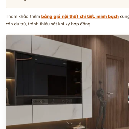
Tham khảo thêm
bảng giá nội thất chi tiết, minh bạch
cũng
cần dự trù, tránh thiếu sót khi ký hợp đồng.