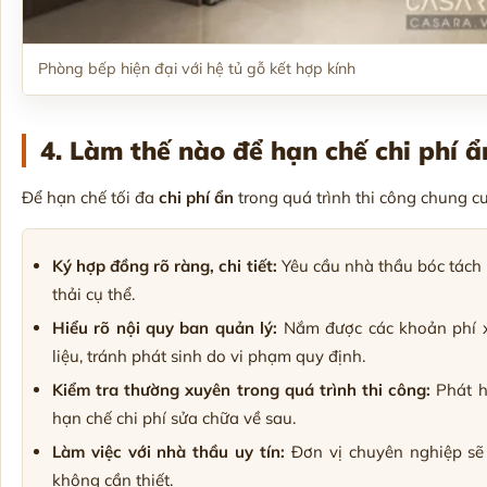
Phòng bếp hiện đại với hệ tủ gỗ kết hợp kính
4. Làm thế nào để hạn chế chi phí ẩ
Để hạn chế tối đa
chi phí ẩn
trong quá trình thi công chung cư
Ký hợp đồng rõ ràng, chi tiết:
Yêu cầu nhà thầu bóc tách 
thải cụ thể.
Hiểu rõ nội quy ban quản lý:
Nắm được các khoản phí xi
liệu, tránh phát sinh do vi phạm quy định.
Kiểm tra thường xuyên trong quá trình thi công:
Phát hi
hạn chế chi phí sửa chữa về sau.
Làm việc với nhà thầu uy tín:
Đơn vị chuyên nghiệp sẽ 
không cần thiết.