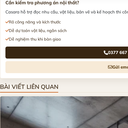
Cần kiểm tra phương án nội thất?
Casara hỗ trợ đọc nhu cầu, vật liệu, bản vẽ và kế hoạch thi côn
Rõ công năng và kích thước
Dễ dự toán vật liệu, ngân sách
Dễ nghiệm thu khi bàn giao
0377 667
Gửi ema
BÀI VIẾT LIÊN QUAN