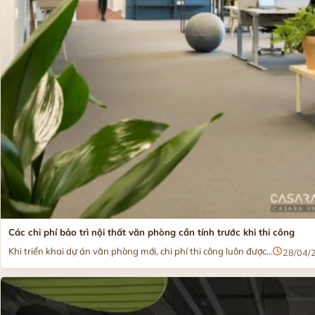
Các chi phí bảo trì nội thất văn phòng cần tính trước khi thi công
Khi triển khai dự án văn phòng mới, chi phí thi công luôn được...
28/04/