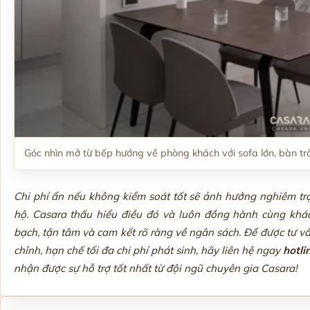
Góc nhìn mở từ bếp hướng về phòng khách với sofa lớn, bàn tr
Chi phí ẩn nếu không kiểm soát tốt sẽ ảnh hưởng nghiêm trọ
hộ. Casara thấu hiểu điều đó và luôn đồng hành cùng khác
bạch, tận tâm và cam kết rõ ràng về ngân sách. Để được tư vấn 
chỉnh, hạn chế tối đa chi phí phát sinh, hãy liên hệ ngay
hotli
nhận được sự hỗ trợ tốt nhất từ đội ngũ chuyên gia Casara!