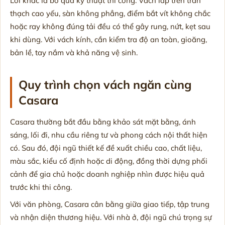
Lỗi khác là bỏ qua kỹ thuật thi công. Vách lắp trên trần
thạch cao yếu, sàn không phẳng, điểm bắt vít không chắc
hoặc ray không đúng tải đều có thể gây rung, nứt, kẹt sau
khi dùng. Với vách kính, cần kiểm tra độ an toàn, gioăng,
bản lề, tay nắm và khả năng vệ sinh.
Quy trình chọn vách ngăn cùng
Casara
Casara thường bắt đầu bằng khảo sát mặt bằng, ánh
sáng, lối đi, nhu cầu riêng tư và phong cách nội thất hiện
có. Sau đó, đội ngũ thiết kế đề xuất chiều cao, chất liệu,
màu sắc, kiểu cố định hoặc di động, đồng thời dựng phối
cảnh để gia chủ hoặc doanh nghiệp nhìn được hiệu quả
trước khi thi công.
Với văn phòng, Casara cân bằng giữa giao tiếp, tập trung
và nhận diện thương hiệu. Với nhà ở, đội ngũ chú trọng sự