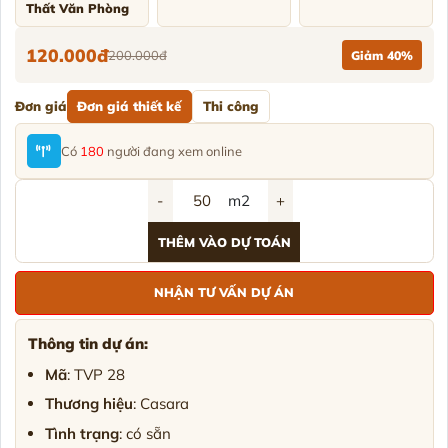
Thất Văn Phòng
120.000đ
200.000đ
Giảm 40%
Đơn giá
Đơn giá thiết kế
Thi công
Có
180
người đang xem online
-
m2
+
THÊM VÀO DỰ TOÁN
NHẬN TƯ VẤN DỰ ÁN
Thông tin dự án:
Mã
: TVP 28
Thương hiệu
: Casara
Tình trạng
: có sẵn