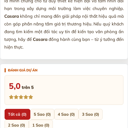
là minh chứng cho tư duy thiết kế hiện đại và tầm nhìn dài
hạn trong xây dựng môi trường làm việc chuyên nghiệp.
Casara
không chỉ mang đến giải pháp nội thất hiệu quả mà
còn góp phần nâng tầm giá trị thương hiệu. Nếu quý khách
đang tìm kiếm một đối tác uy tín để kiến tạo văn phòng ấn
tượng, hãy để
Casara
đồng hành cùng bạn – từ ý tưởng đến
hiện thực.
5,0
trên 5
Tất cả (0)
5 Sao (0)
4 Sao (0)
3 Sao (0)
2 Sao (0)
1 Sao (0)