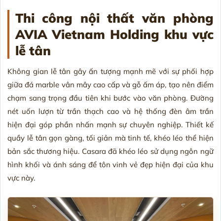
Thi công nội thất văn phòng
AVIA Vietnam Holding khu vực
lễ tân
Không gian lễ tân gây ấn tượng mạnh mẽ với sự phối hợp
giữa đá marble vân mây cao cấp và gỗ ấm áp, tạo nên điểm
chạm sang trọng đầu tiên khi bước vào văn phòng. Đường
nét uốn lượn từ trần thạch cao và hệ thống đèn âm trần
hiện đại góp phần nhấn mạnh sự chuyên nghiệp. Thiết kế
quầy lễ tân gọn gàng, tối giản mà tinh tế, khéo léo thể hiện
bản sắc thương hiệu. Casara đã khéo léo sử dụng ngôn ngữ
hình khối và ánh sáng để tôn vinh vẻ đẹp hiện đại của khu
vực này.