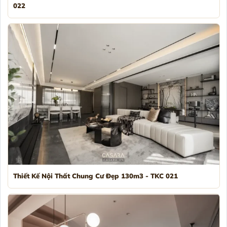
022
Thiết Kế Nội Thất Chung Cư Đẹp 130m3 - TKC 021