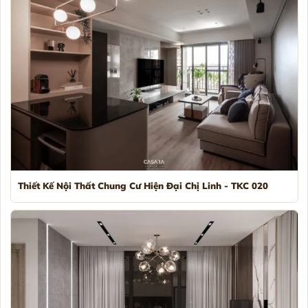
Thiết Kế Nội Thất Chung Cư Hiện Đại Chị Linh - TKC 020