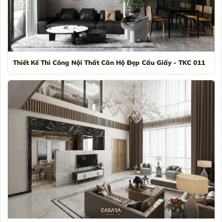
Thiết Kế Thi Công Nội Thất Căn Hộ Đẹp Cầu Giấy - TKC 011