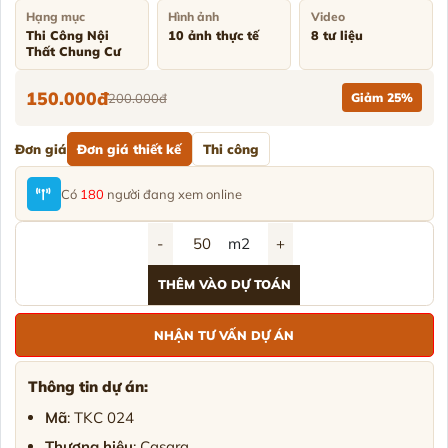
Hạng mục
Hình ảnh
Video
Thi Công Nội
10 ảnh thực tế
8 tư liệu
Thất Chung Cư
150.000đ
200.000đ
Giảm 25%
Đơn giá
Đơn giá thiết kế
Thi công
Có
180
người đang xem online
-
m2
+
THÊM VÀO DỰ TOÁN
NHẬN TƯ VẤN DỰ ÁN
Thông tin dự án:
Mã
: TKC 024
Thương hiệu
: Casara