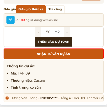
Đơn giá
Đơn giá thiết kế
Thi công
Có
180
người đang xem online
-
m2
+
THÊM VÀO DỰ TOÁN
NHẬN TƯ VẤN DỰ ÁN
Thông tin dự án:
Mã
: TVP 09
Thương hiệu
: Casara
Tình trạng
: có sẵn
Dương Văn Thắng -
098305****
- Tầng 40 Tòa HPC Lanmark Văn 
Chị Hà Trương -
090955****
- Số 63 Lạc Long Quân, Hiệp Định, H