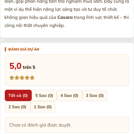
diện, góp phần nâng tầm trải nghiệm mua sắm. Đây cũng là
một ví dụ thể hiện năng lực sáng tạo và tư duy tổ chức
không gian hiệu quả của
Casara
trong lĩnh vực thiết kế – thi
công nội thất chuyên nghiệp.
5,0
trên 5
Tất cả (0)
5 Sao (0)
4 Sao (0)
3 Sao (0)
2 Sao (0)
1 Sao (0)
Chưa có đánh giá được duyệt.