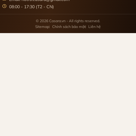
08:00 - 17:30 (T2 - CN)
© 2026 Casara.vn - All rights reserved.
Sitemap
Chính sách bảo mật
Liên hệ