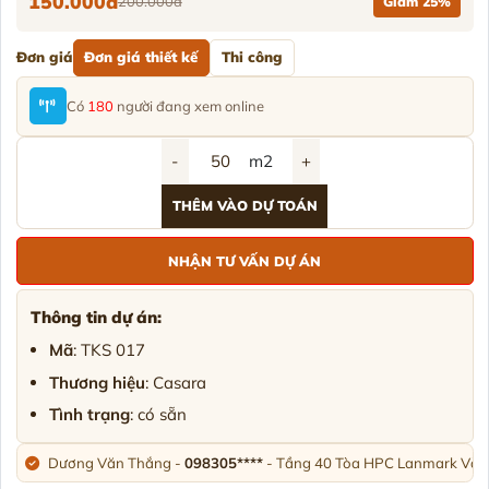
150.000đ
200.000đ
Giảm 25%
Đơn giá
Đơn giá thiết kế
Thi công
Có
180
người đang xem online
-
m2
+
THÊM VÀO DỰ TOÁN
NHẬN TƯ VẤN DỰ ÁN
Thông tin dự án:
Mã
: TKS 017
Thương hiệu
: Casara
Tình trạng
: có sẵn
Dương Văn Thắng -
098305****
- Tầng 40 Tòa HPC Lanmark Văn 