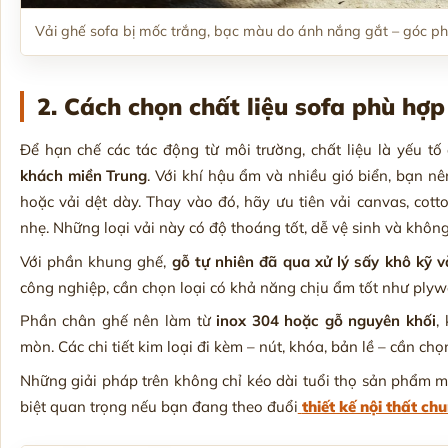
Vải ghế sofa bị mốc trắng, bạc màu do ánh nắng gắt – góc ph
2. Cách chọn chất liệu sofa phù hợp
Để hạn chế các tác động từ môi trường, chất liệu là yếu t
khách miền Trung
. Với khí hậu ẩm và nhiều gió biển, bạn nê
hoặc vải dệt dày. Thay vào đó, hãy ưu tiên vải canvas, cot
nhẹ. Những loại vải này có độ thoáng tốt, dễ vệ sinh và không
Với phần khung ghế,
gỗ tự nhiên đã qua xử lý sấy khô kỹ 
công nghiệp, cần chọn loại có khả năng chịu ẩm tốt như plyw
Phần chân ghế nên làm từ
inox 304 hoặc gỗ nguyên khối
,
mòn. Các chi tiết kim loại đi kèm – nút, khóa, bản lề – cần ch
Những giải pháp trên không chỉ kéo dài tuổi thọ sản phẩm 
biệt quan trọng nếu bạn đang theo đuổi
thiết kế nội thất ch