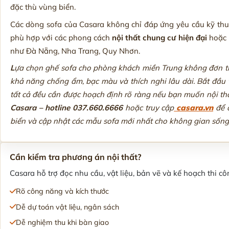
đặc thù vùng biển.
Các dòng sofa của Casara không chỉ đáp ứng yêu cầu kỹ thuậ
phù hợp với các phong cách
nội thất chung cư hiện đại
hoặc b
như Đà Nẵng, Nha Trang, Quy Nhơn.
L
ựa chọn ghế sofa cho phòng khách miền Trung không đơn t
khả năng chống ẩm, bạc màu và thích nghi lâu dài. Bắt đầu từ c
tất cả đều cần được hoạch định rõ ràng nếu bạn muốn nội thấ
Casara – hotline 037.660.6666
hoặc truy cập
casara.vn
để đ
biển và cập nhật các mẫu sofa mới nhất cho không gian sống v
Cần kiểm tra phương án nội thất?
Casara hỗ trợ đọc nhu cầu, vật liệu, bản vẽ và kế hoạch thi côn
Rõ công năng và kích thước
Dễ dự toán vật liệu, ngân sách
Dễ nghiệm thu khi bàn giao