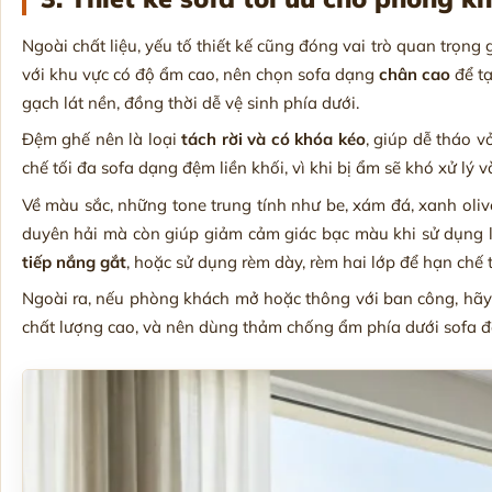
Ngoài chất liệu, yếu tố thiết kế cũng đóng vai trò quan trọng 
với khu vực có độ ẩm cao, nên chọn sofa dạng
chân cao
để tạ
gạch lát nền, đồng thời dễ vệ sinh phía dưới.
Đệm ghế nên là loại
tách rời và có khóa kéo
, giúp dễ tháo 
chế tối đa sofa dạng đệm liền khối, vì khi bị ẩm sẽ khó xử lý 
Về màu sắc, những tone trung tính như be, xám đá, xanh oli
duyên hải mà còn giúp giảm cảm giác bạc màu khi sử dụng lâu
tiếp nắng gắt
, hoặc sử dụng rèm dày, rèm hai lớp để hạn chế
Ngoài ra, nếu phòng khách mở hoặc thông với ban công, hã
chất lượng cao, và nên dùng thảm chống ẩm phía dưới sofa đ