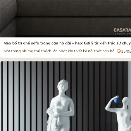
Mẹo bố trí ghế sofa trong căn hộ dài – hẹp: Gợi ý từ kiến trúc sư chu
Một trong những thử thách lớn nhất khi thiết kế nội thất căn hộ...
15/0