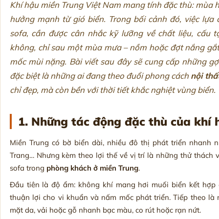
Khí hậu miền Trung Việt Nam mang tính đặc thù: mùa 
hưởng mạnh từ gió biển. Trong bối cảnh đó, việc lựa 
sofa, cần được cân nhắc kỹ lưỡng về chất liệu, cấ
không, chỉ sau một mùa mưa – nồm hoặc đợt nắng gắt 
mốc mùi nặng. Bài viết sau đây sẽ cung cấp những gợi
đặc biệt là những ai đang theo đuổi phong cách
nội thấ
chỉ đẹp, mà còn bền với thời tiết khắc nghiệt vùng biển.
1. Những tác động đặc thù của khí 
Miền Trung có bờ biển dài, nhiều đô thị phát triển nhanh
Trang… Nhưng kèm theo lợi thế về vị trí là những thử thách 
sofa trong
phòng khách ở miền Trung
.
Đầu tiên là độ ẩm: không khí mang hơi muối biển kết hợp 
thuận lợi cho vi khuẩn và nấm mốc phát triển. Tiếp theo l
mặt da, vải hoặc gỗ nhanh bạc màu, co rút hoặc rạn nứt.