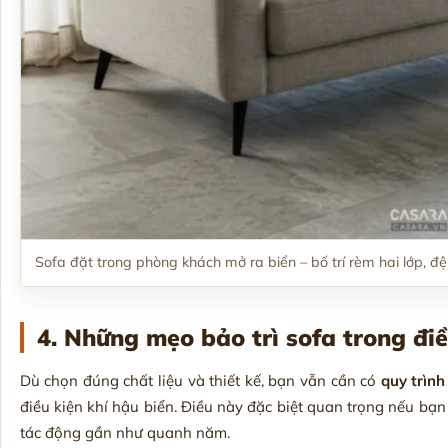
Sofa đặt trong phòng khách mở ra biển – bố trí rèm hai lớp, đệ
4. Những mẹo bảo trì sofa trong đi
Dù chọn đúng chất liệu và thiết kế, bạn vẫn cần có
quy trình
điều kiện khí hậu biển. Điều này đặc biệt quan trọng nếu bạ
tác động gần như quanh năm.