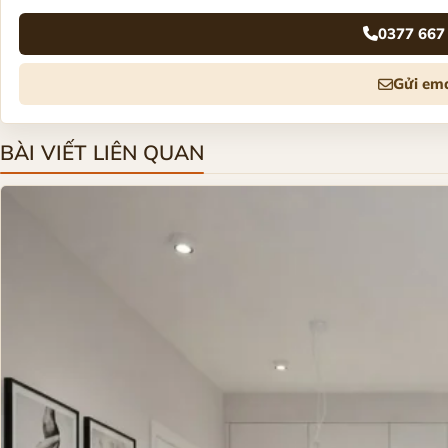
0377 667
Gửi ema
BÀI VIẾT LIÊN QUAN