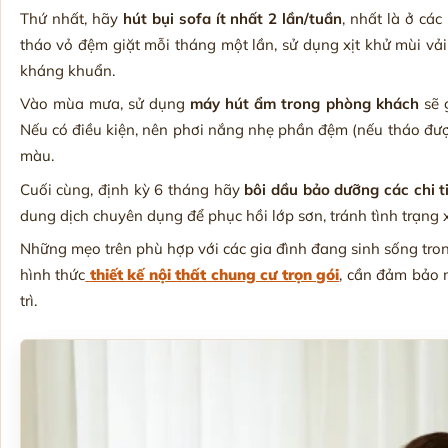
Thứ nhất, hãy
hút bụi sofa ít nhất 2 lần/tuần
, nhất là ở các
tháo vỏ đệm giặt mỗi tháng một lần, sử dụng xịt khử mùi vả
kháng khuẩn.
Vào mùa mưa, sử dụng
máy hút ẩm trong phòng khách
sẽ 
Nếu có điều kiện, nên phơi nắng nhẹ phần đệm (nếu tháo được
màu.
Cuối cùng, định kỳ 6 tháng hãy
bôi dầu bảo dưỡng các chi ti
dung dịch chuyên dụng để phục hồi lớp sơn, tránh tình trạng
Những mẹo trên phù hợp với các gia đình đang sinh sống tron
hình thức
thiết kế nội thất chung cư trọn gói
, cần đảm bảo 
trì.