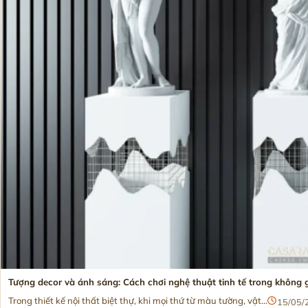
Tượng decor và ánh sáng: Cách chơi nghệ thuật tinh tế trong không g
Trong thiết kế nội thất biệt thự, khi mọi thứ từ màu tường, vật...
15/05/