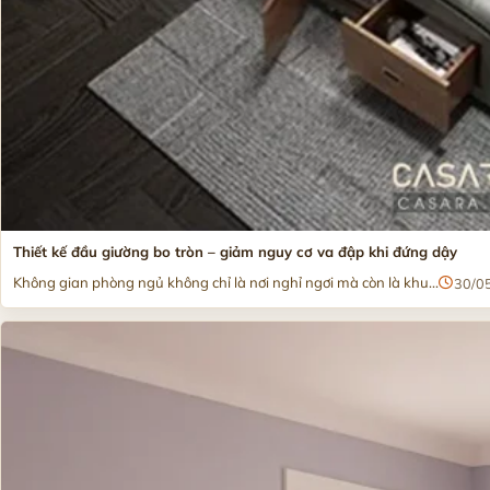
Thiết kế đầu giường bo tròn – giảm nguy cơ va đập khi đứng dậy
Không gian phòng ngủ không chỉ là nơi nghỉ ngơi mà còn là khu...
30/0