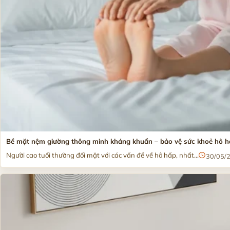
Bề mặt nệm giường thông minh kháng khuẩn – bảo vệ sức khoẻ hô h
Người cao tuổi thường đối mặt với các vấn đề về hô hấp, nhất...
30/05/