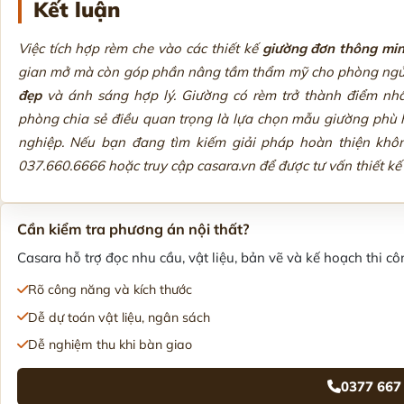
Kết luận
Việc tích hợp rèm che vào các thiết kế
giường đơn thông mi
gian mở mà còn góp phần nâng tầm thẩm mỹ cho phòng ngủ 
đẹp
và ánh sáng hợp lý. Giường có rèm trở thành điểm nhấn
phòng chia sẻ điều quan trọng là lựa chọn mẫu giường phù 
nghiệp. Nếu bạn đang tìm kiếm giải pháp hoàn thiện khôn
037.660.6666 hoặc truy cập casara.vn để được tư vấn thiết kế n
Cần kiểm tra phương án nội thất?
Casara hỗ trợ đọc nhu cầu, vật liệu, bản vẽ và kế hoạch thi côn
Rõ công năng và kích thước
Dễ dự toán vật liệu, ngân sách
Dễ nghiệm thu khi bàn giao
0377 667