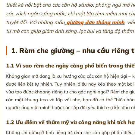
thiết kế nổi bật cho các căn hộ studio, phòng ngủ mở 
các vách ngăn cứng nhắc, chỉ một lớp rèm mềm mại cũn
tuyệt đối. Với những mẫu
giường đơn thông minh
, vi
tư mà còn giúp giảm ánh sáng, lọc bụi và tăng độ thẩm
1. Rèm che giường – nhu cầu riêng 
1.1 Vì sao rèm che ngày càng phổ biến trong thi
Không gian mở đang là xu hướng của các căn hộ hiện đại – k
được liên kết tự nhiên. Tuy nhiên, điều này kéo theo một bà
vừa tạo được khoảng riêng tư cho góc nghỉ ngơi? Rèm che gi
cần một khung treo và lớp vải nhẹ, bạn đã có thể “biến hóa
người sống một mình hoặc các cặp đôi yêu thích sự kín đáo 
1.2 Ưu điểm về thẩm mỹ và công năng khi tích h
Không chỉ dừng ở tính riêng tư, rèm che còn góp phần điều