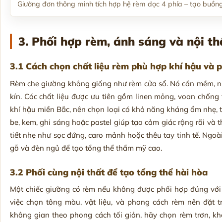
Giường đơn thông minh tích hợp hệ rèm dọc 4 phía – tạo buồn
3. Phối hợp rèm, ánh sáng và nội t
3.1 Cách chọn chất liệu rèm phù hợp khí hậu và 
Rèm che giường không giống như rèm cửa sổ. Nó cần mềm, nhẹ
kín. Các chất liệu được ưu tiên gồm linen mỏng, voan chống t
khí hậu miền Bắc, nên chọn loại có khả năng kháng ẩm nhẹ, t
be, kem, ghi sáng hoặc pastel giúp tạo cảm giác rộng rãi và
tiết nhẹ như sọc đứng, caro mảnh hoặc thêu tay tinh tế. Ngo
gỗ và đèn ngủ để tạo tổng thể thẩm mỹ cao.
3.2 Phối cùng nội thất để tạo tổng thể hài hòa
Một chiếc giường có rèm nếu không được phối hợp đúng với c
việc chọn tông màu, vật liệu, và phong cách rèm nên đặt t
không gian theo phong cách tối giản, hãy chọn rèm trơn, k