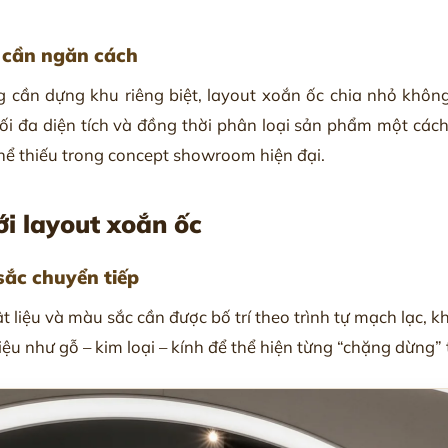
 cần ngăn cách
cần dựng khu riêng biệt, layout xoắn ốc chia nhỏ không
 đa diện tích và đồng thời phân loại sản phẩm một cách t
hể thiếu trong concept showroom hiện đại.
ới layout xoắn ốc
sắc chuyển tiếp
ật liệu và màu sắc cần được bố trí theo trình tự mạch lạc,
ệu như gỗ – kim loại – kính để thể hiện từng “chặng dừng”