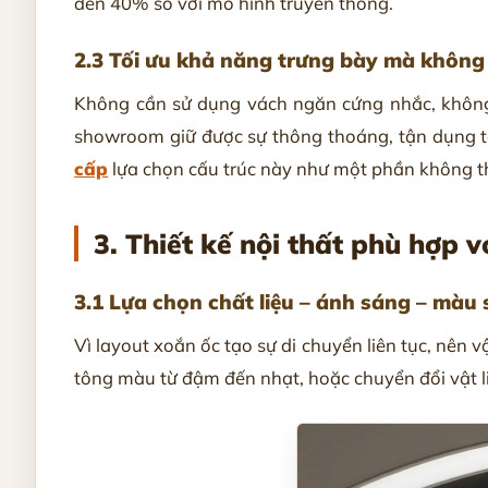
đến 40% so với mô hình truyền thống.
2.3 Tối ưu khả năng trưng bày mà không
Không cần sử dụng vách ngăn cứng nhắc, không 
showroom giữ được sự thông thoáng, tận dụng tối
cấp
lựa chọn cấu trúc này như một phần không t
3. Thiết kế nội thất phù hợp v
3.1 Lựa chọn chất liệu – ánh sáng – màu 
Vì layout xoắn ốc tạo sự di chuyển liên tục, nên v
tông màu từ đậm đến nhạt, hoặc chuyển đổi vật li