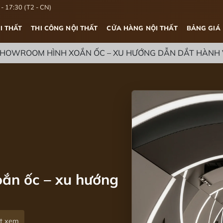
- 17:30 (T2 - CN)
I THẤT
THI CÔNG NỘI THẤT
CỬA HÀNG NỘI THẤT
BẢNG GIÁ
SHOWROOM HÌNH XOẮN ỐC – XU HƯỚNG DẪN DẮT HÀNH 
ắn ốc – xu hướng
ợt xem