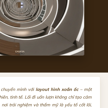
g chuyển mình với
layout hình xoắn ốc
– một
n, tinh tế. Lối đi uốn lượn không chỉ tạo cảm
, nơi trải nghiệm và thẩm mỹ là yếu tố cốt lõi,