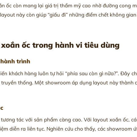
ắn ốc còn mang lại giá trị thẩm mỹ cao nhờ đường cong m
u, layout này còn giúp “giấu đi” những điểm chết không gia
 xoắn ốc trong hành vi tiêu dùng
 hành trình
n khách hàng luôn tự hỏi “phía sau còn gì nữa?”. Đây chính
ục truyền thống. Một showroom áp dụng layout này thành 
ác
 tương tác với sản phẩm càng cao. Với layout xoắn ốc, c
hiệm diễn ra liên tục. Nghiên cứu cho thấy, các showroom 