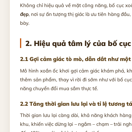
Không chỉ hiệu quả về mặt công năng, bố cục xo
đẹp
, nơi sự ấn tượng thị giác là ưu tiên hàng đầ
bày.
2. Hiệu quả tâm lý của bố cục
2.1 Gợi cảm giác tò mò, dẫn dắt như một
Mô hình xoắn ốc khơi gợi cảm giác khám phá, khiế
thêm sản phẩm, thay vì rời đi sớm như với bố c
năng chuyển đổi mua sắm thực tế.
2.2 Tăng thời gian lưu lại và tỉ lệ tương t
Thời gian lưu lại càng dài, khả năng khách hàng
khu, khiến việc dừng lại – ngắm – chạm – trải ng