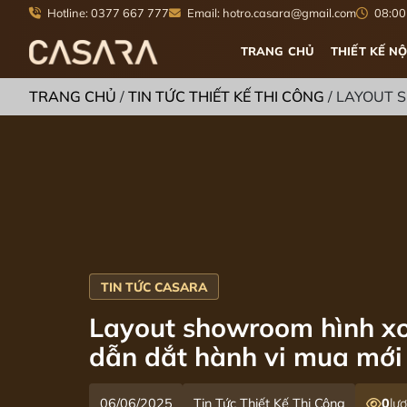
Hotline: 0377 667 777
Email: hotro.casara@gmail.com
08:00 
TRANG CHỦ
THIẾT KẾ NỘ
TRANG CHỦ
/
TIN TỨC THIẾT KẾ THI CÔNG
/
LAYOUT 
Layout showroom hình xo
dẫn dắt hành vi mua mới
06/06/2025
Tin Tức Thiết Kế Thi Công
0
lư