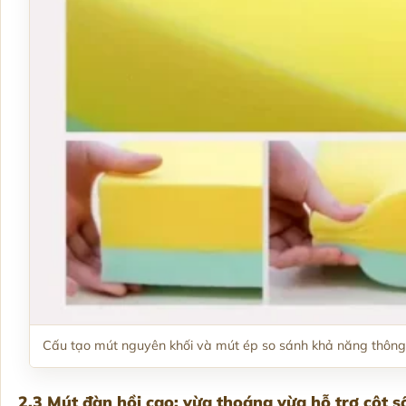
Cấu tạo mút nguyên khối và mút ép so sánh khả năng thông
2.3 Mút đàn hồi cao: vừa thoáng vừa hỗ trợ cột s