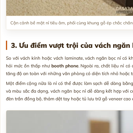
Cận cảnh bề mặt nỉ tiêu âm, phối cùng khung gỗ ép chắc chắn 
3. Ưu điểm vượt trội của vách ngăn b
So với vách kính hoặc vách laminate, vách ngăn bọc nỉ có k
hỏi mức ồn thấp như
booth phone
. Ngoài ra, chất liệu nỉ c
tăng độ an toàn với những văn phòng có diện tích nhỏ hoặc tr
Một điểm cộng nữa là nỉ có thể được làm sạch dễ dàng bằng
và màu sắc đa dạng, vách ngăn bọc nỉ dễ dàng kết hợp với 
đèn trần đồng bộ, thảm dệt tay hoặc tủ lưu trữ gỗ veneer cao 