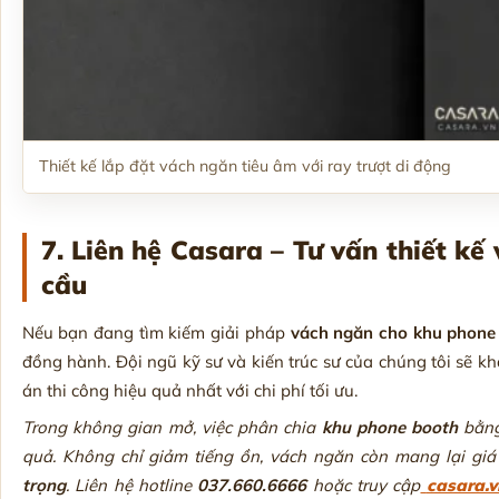
Thiết kế lắp đặt vách ngăn tiêu âm với ray trượt di động
7. Liên hệ Casara – Tư vấn thiết k
cầu
Nếu bạn đang tìm kiếm giải pháp
vách ngăn cho khu phone
đồng hành. Đội ngũ kỹ sư và kiến trúc sư của chúng tôi sẽ k
án thi công hiệu quả nhất với chi phí tối ưu.
Trong không gian mở, việc phân chia
khu phone booth
bằng
quả. Không chỉ giảm tiếng ồn, vách ngăn còn mang lại giá
trọng
. Liên hệ hotline
037.660.6666
hoặc truy cập
casara.v