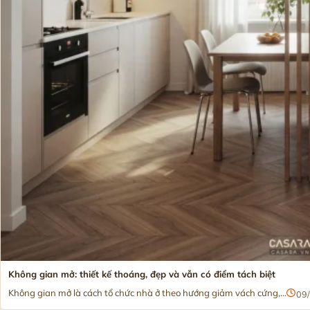
Không gian mở: thiết kế thoáng, đẹp và vẫn có điểm tách biệt
Không gian mở là cách tổ chức nhà ở theo hướng giảm vách cứng,...
09