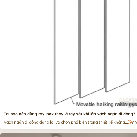
Tại sao nên dùng ray inox thay vì ray sắt khi lắp vách ngăn di động?
Vách ngăn di động đang là lựa chọn phổ biến trong thiết kế không...
09