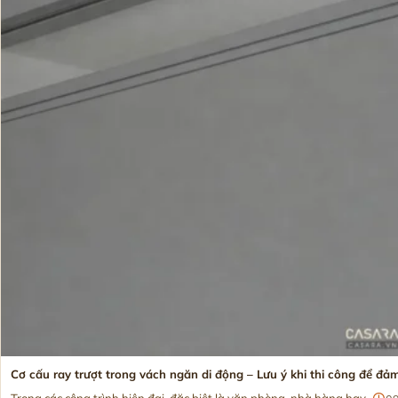
Cơ cấu ray trượt trong vách ngăn di động – Lưu ý khi thi công để đ
Trong các công trình hiện đại, đặc biệt là văn phòng, nhà hàng hay...