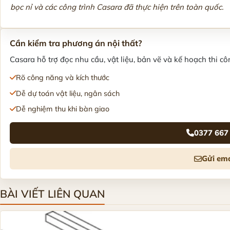
bọc nỉ và các công trình Casara đã thực hiện trên toàn quốc.
Cần kiểm tra phương án nội thất?
Casara hỗ trợ đọc nhu cầu, vật liệu, bản vẽ và kế hoạch thi côn
Rõ công năng và kích thước
Dễ dự toán vật liệu, ngân sách
Dễ nghiệm thu khi bàn giao
0377 667
Gửi ema
BÀI VIẾT LIÊN QUAN