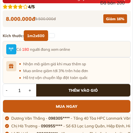
Đã bán 200
4/5
8.000.000đ
9.500.000đ
Giảm 16%
Kích thước:
1m2x600
Có
180
người đang xem online
Nhận mã giảm giá khi mua thêm sp
Mua online giảm tới 3% trên hóa đơn
Hỗ trợ vận chuyển lắp đặt toàn quốc
-
+
THÊM VÀO GIỎ
MUA NGAY
Dương Văn Thắng -
098305****
- Tầng 40 Tòa HPC Lanmark Văn K
Chị Hà Trương -
090955****
- Số 63 Lạc Long Quân, Hiệp Định, Hi