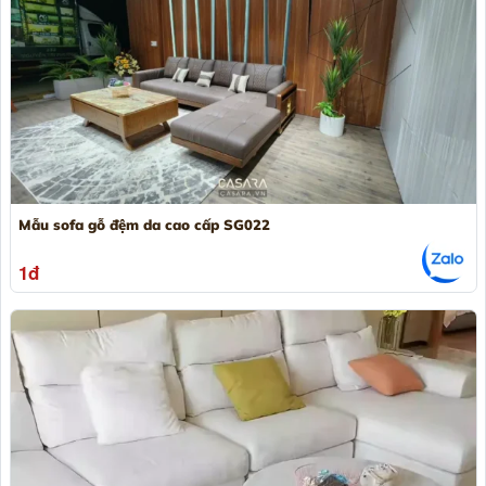
Mẫu sofa gỗ đệm da cao cấp SG022
1đ