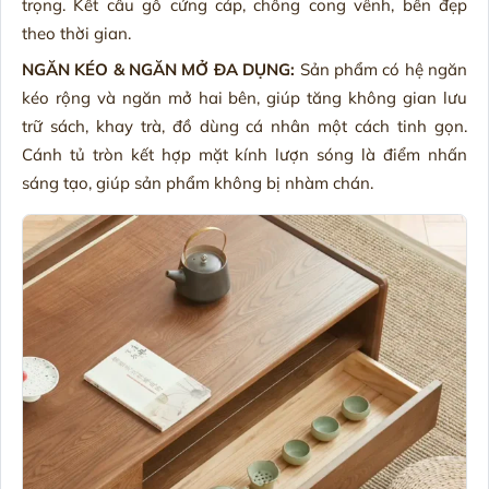
trọng. Kết cấu gỗ cứng cáp, chống cong vênh, bền đẹp
theo thời gian.
NGĂN KÉO & NGĂN MỞ ĐA DỤNG:
Sản phẩm có hệ ngăn
kéo rộng và ngăn mở hai bên, giúp tăng không gian lưu
trữ sách, khay trà, đồ dùng cá nhân một cách tinh gọn.
Cánh tủ tròn kết hợp mặt kính lượn sóng là điểm nhấn
sáng tạo, giúp sản phẩm không bị nhàm chán.