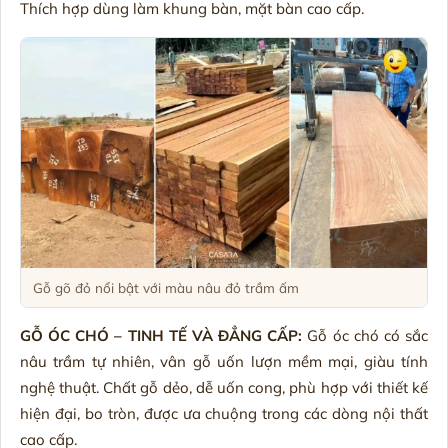
Thích hợp dùng làm khung bàn, mặt bàn cao cấp.
Gỗ gõ đỏ nổi bật với màu nâu đỏ trầm ấm
GỖ ÓC CHÓ – TINH TẾ VÀ ĐẲNG CẤP:
Gỗ óc chó có sắc
nâu trầm tự nhiên, vân gỗ uốn lượn mềm mại, giàu tính
nghệ thuật. Chất gỗ dẻo, dễ uốn cong, phù hợp với thiết kế
hiện đại, bo tròn, được ưa chuộng trong các dòng nội thất
cao cấp.