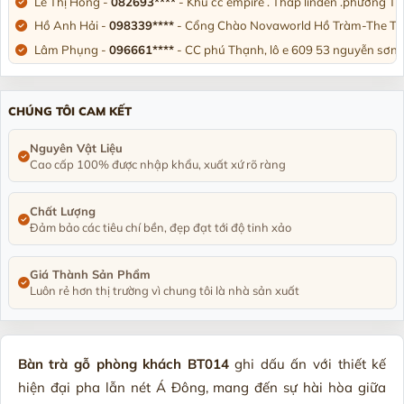
Lê Thị Hồng -
082693****
- Khu cc empire . Tháp linden .phường T
Hồ Anh Hải -
098339****
- Cổng Chào Novaworld Hồ Tràm-The Trop
Lâm Phụng -
096661****
- CC phú Thạnh, lô e 609 53 nguyễn sơn,
Nguyên Văn Hưng -
090455****
- Số 17-lkv10 Khu đô thị HUD, phư
Chị Linh Phương -
097664****
- Biệt thự U4-L10 khu đô thị Đô Ng
CHÚNG TÔI CAM KẾT
Trần Trung Thành -
036631****
- Thôn Tân Thành. Đông Triều. Tỉ
Anh Hoài nam -
090373****
- 356/10/12 Tỉnh lộ 10. Bình trị đông. 
Nguyên Vật Liệu
Cao cấp 100% được nhập khẩu, xuất xứ rõ ràng
Phạm Thị Hồng Nga -
092334****
- Đường n1, Thung Lũng Xanh, 
Chất Lượng
Đảm bảo các tiêu chí bền, đẹp đạt tới độ tinh xảo
Giá Thành Sản Phẩm
Luôn rẻ hơn thị trường vì chung tôi là nhà sản xuất
Bàn trà gỗ phòng khách BT014
ghi dấu ấn với thiết kế
hiện đại pha lẫn nét Á Đông, mang đến sự hài hòa giữa