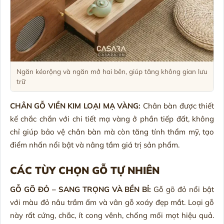
Ngăn kéorộng và ngăn mở hai bên, giúp tăng không gian lưu
trữ
CHÂN GỖ VIỀN KIM LOẠI MẠ VÀNG:
Chân bàn được thiết
kế chắc chắn với chi tiết mạ vàng ở phần tiếp đất, không
chỉ giúp bảo vệ chân bàn mà còn tăng tính thẩm mỹ, tạo
điểm nhấn nổi bật và nâng tầm giá trị sản phẩm.
CÁC TÙY CHỌN GỖ TỰ NHIÊN
GỖ GÕ ĐỎ – SANG TRỌNG VÀ BỀN BỈ:
Gỗ gõ đỏ nổi bật
với màu đỏ nâu trầm ấm và vân gỗ xoáy đẹp mắt. Loại gỗ
này rất cứng, chắc, ít cong vênh, chống mối mọt hiệu quả.