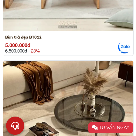
Bàn trà đẹp BT012
5.000.000đ
6.500.000đ
- 23%
TƯ VẤN NGAY