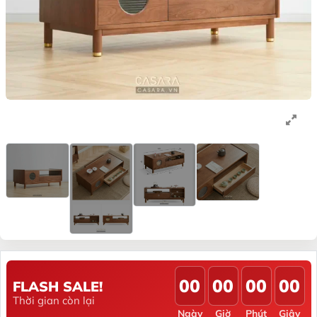
00
00
00
00
FLASH SALE!
Thời gian còn lại
Ngày
Giờ
Phút
Giây