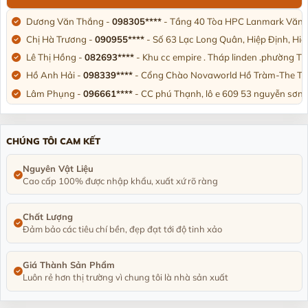
Dương Văn Thắng -
098305****
- Tầng 40 Tòa HPC Lanmark Văn K
Chị Hà Trương -
090955****
- Số 63 Lạc Long Quân, Hiệp Định, Hi
Lê Thị Hồng -
082693****
- Khu cc empire . Tháp linden .phường T
Hồ Anh Hải -
098339****
- Cổng Chào Novaworld Hồ Tràm-The Trop
Lâm Phụng -
096661****
- CC phú Thạnh, lô e 609 53 nguyễn sơn,
Nguyên Văn Hưng -
090455****
- Số 17-lkv10 Khu đô thị HUD, phư
Chị Linh Phương -
097664****
- Biệt thự U4-L10 khu đô thị Đô Ng
CHÚNG TÔI CAM KẾT
Trần Trung Thành -
036631****
- Thôn Tân Thành. Đông Triều. Tỉ
Anh Hoài nam -
090373****
- 356/10/12 Tỉnh lộ 10. Bình trị đông. 
Nguyên Vật Liệu
Cao cấp 100% được nhập khẩu, xuất xứ rõ ràng
Phạm Thị Hồng Nga -
092334****
- Đường n1, Thung Lũng Xanh, 
Chất Lượng
Đảm bảo các tiêu chí bền, đẹp đạt tới độ tinh xảo
Giá Thành Sản Phẩm
Luôn rẻ hơn thị trường vì chung tôi là nhà sản xuất