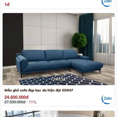
1đ
Mẫu ghế sofa đẹp bọc da hiện đại SD047
24.600.000đ
27.500.000đ
- 11%