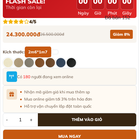
00
00
00
00
FLASH SALE!
Thời gian còn lại
Ngày
Giờ
Phút
Giây
Đã bán 152
4/5
24.300.000đ
26.500.000đ
Giảm 8%
Kích thước:
2m6*1m7
Có
180
người đang xem online
Nhận mã giảm giá khi mua thêm sp
Mua online giảm tới 3% trên hóa đơn
Hỗ trợ vận chuyển lắp đặt toàn quốc
-
+
THÊM VÀO GIỎ
MUA NGAY