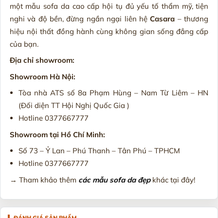
một mẫu sofa da cao cấp hội tụ đủ yếu tố thẩm mỹ, tiện
nghi và độ bền, đừng ngần ngại liên hệ
Casara
– thương
hiệu nội thất đồng hành cùng không gian sống đẳng cấp
của bạn.
Địa chỉ showroom:
Showroom Hà Nội:
Tòa nhà ATS số 8a Phạm Hùng – Nam Từ Liêm – HN
(Đối diện TT Hội Nghị Quốc Gia )
Hotline 0377667777
Showroom tại Hồ Chí Minh:
Số 73 – Ỷ Lan – Phú Thanh – Tân Phú – TPHCM
Hotline 0377667777
→ Tham khảo thêm
các mẫu sofa da đẹp
khác tại đây!