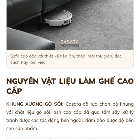
Sofa cao cấp với thiết kế tiện ích, thoải mái thư giãn, đọc
sách hay làm việc
NGUYÊN VẬT LIỆU LÀM GHẾ CAO
CẤP
KHUNG XƯƠNG GỖ SỒI:
Casara đã lựa chọn bộ khung
với chất liệu gỗ sồi, ash cao cấp đã qua tẩm sấy, xử lý
tránh được các tác động bên ngoài, đảm bảo được độ bền
cho sản phẩm.