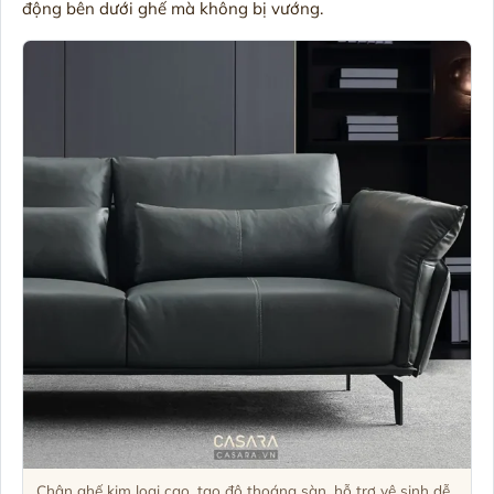
động bên dưới ghế mà không bị vướng.
Chân ghế kim loại cao, tạo độ thoáng sàn, hỗ trợ vệ sinh dễ