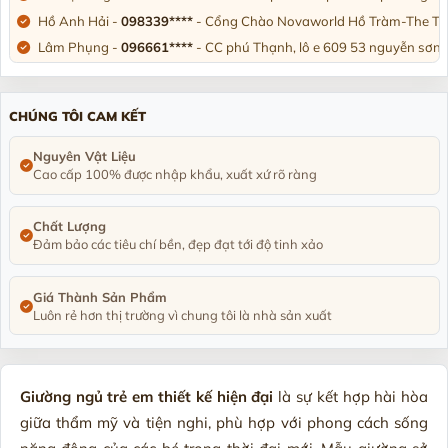
Hồ Anh Hải -
098339****
- Cổng Chào Novaworld Hồ Tràm-The Trop
Lâm Phụng -
096661****
- CC phú Thạnh, lô e 609 53 nguyễn sơn,
Nguyên Văn Hưng -
090455****
- Số 17-lkv10 Khu đô thị HUD, phư
Chị Linh Phương -
097664****
- Biệt thự U4-L10 khu đô thị Đô Ng
CHÚNG TÔI CAM KẾT
Trần Trung Thành -
036631****
- Thôn Tân Thành. Đông Triều. Tỉ
Anh Hoài nam -
090373****
- 356/10/12 Tỉnh lộ 10. Bình trị đông. 
Nguyên Vật Liệu
Cao cấp 100% được nhập khẩu, xuất xứ rõ ràng
Phạm Thị Hồng Nga -
092334****
- Đường n1, Thung Lũng Xanh, 
Chất Lượng
Đảm bảo các tiêu chí bền, đẹp đạt tới độ tinh xảo
Giá Thành Sản Phẩm
Luôn rẻ hơn thị trường vì chung tôi là nhà sản xuất
Giường ngủ trẻ em thiết kế hiện đại
là sự kết hợp hài hòa
giữa thẩm mỹ và tiện nghi, phù hợp với phong cách sống