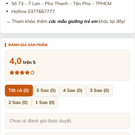
Số 73 – Ỷ Lan – Phú Thanh – Tân Phú – TPHCM
Hotline 0377667777
→ Tham khảo thêm
các mẫu giường trẻ em
khác tại đây!
4,0
trên 5
Tất cả (0)
5 Sao (0)
4 Sao (0)
3 Sao (0)
2 Sao (0)
1 Sao (0)
Chưa có đánh giá được duyệt.