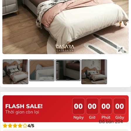
00
00
00
00
FLASH SALE!
Thời gian còn lại
Ngày
Giờ
Phút
Giây
Đã bán 204
4/5