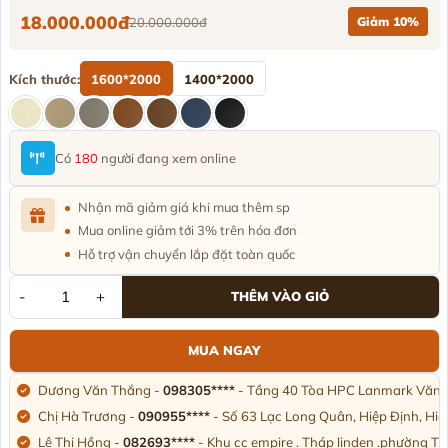
18.000.000đ
20.000.000đ
Giảm 10%
Kích thước:
1600*2000
1400*2000
Có
180
người đang xem online
Nhận mã giảm giá khi mua thêm sp
Mua online giảm tới 3% trên hóa đơn
Hỗ trợ vận chuyển lắp đặt toàn quốc
-
+
THÊM VÀO GIỎ
MUA NGAY
Dương Văn Thắng -
098305****
- Tầng 40 Tòa HPC Lanmark Văn K
Chị Hà Trương -
090955****
- Số 63 Lạc Long Quân, Hiệp Định, Hi
Lê Thị Hồng -
082693****
- Khu cc empire . Tháp linden .phường T