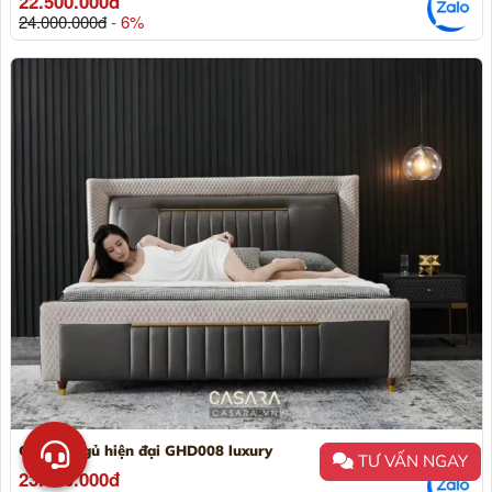
22.500.000đ
24.000.000đ
- 6%
Giường ngủ hiện đại GHD008 luxury
TƯ VẤN NGAY
23.000.000đ