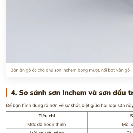
Bàn ăn gỗ óc chó phủ sơn Inchem bóng mượt, nổi bật vân gỗ
4. So sánh sơn Inchem và sơn dầu t
Để bạn hình dung rõ hơn về sự khác biệt giữa hai loại sơn nà
Tiêu chí
S
Mức độ hoàn thiện
Mờ, 
Mùi sau thi công
Có