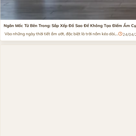
Ngăn Mốc Từ Bên Trong: Sắp Xếp Đồ Sao Để Không Tạo Điểm Ẩm C
Vào những ngày thời tiết ẩm ướt, đặc biệt là trời nồm kéo dài,...
24/04/