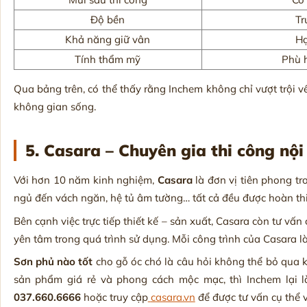
Độ bền
Tr
Khả năng giữ vân
Hạ
Tính thẩm mỹ
Phù 
Qua bảng trên, có thể thấy rằng Inchem không chỉ vượt trội 
không gian sống.
5. Casara – Chuyên gia thi công nội
Với hơn 10 năm kinh nghiệm,
Casara
là đơn vị tiên phong tr
ngủ đến vách ngăn, hệ tủ âm tường… tất cả đều được hoàn thi
Bên cạnh việc trực tiếp thiết kế – sản xuất, Casara còn tư vấn
yên tâm trong quá trình sử dụng. Mỗi công trình của Casara l
Sơn phủ nào tốt
cho gỗ óc chó là câu hỏi không thể bỏ qua 
sản phẩm giá rẻ và phong cách mộc mạc, thì Inchem lại l
037.660.6666
hoặc truy cập
casara.vn
để được tư vấn cụ thể v