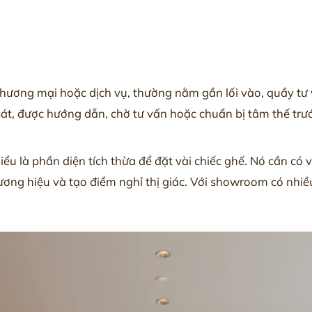
hương mại hoặc dịch vụ, thường nằm gần lối vào, quầy tư 
sát, được hướng dẫn, chờ tư vấn hoặc chuẩn bị tâm thế trư
ểu là phần diện tích thừa để đặt vài chiếc ghế. Nó cần có v
 thương hiệu và tạo điểm nghỉ thị giác. Với showroom có nh