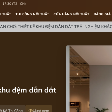
- 17:30 (T2 - CN)
I THẤT
THI CÔNG NỘI THẤT
CỬA HÀNG NỘI THẤT
BẢNG GIÁ
AN CHỜ: THIẾT KẾ KHU ĐỆM DẪN DẮT TRẢI NGHIỆM KH
 khu đệm dẫn dắt
t Kế Thi Công
1
lượt xem