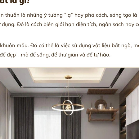
ất là gì?
n thuần là những ý tưởng “lạ” hay phá cách, sáng tạo là 
 dụng. Đó là cách biến giới hạn diện tích, ngân sách hay
khuôn mẫu. Đó có thể là việc sử dụng vật liệu bất ngờ,
để đẹp – mà để sống, để thư giãn và để tự hào.