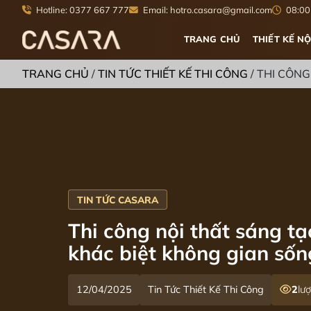
Hotline: 0377 667 777
Email: hotro.casara@gmail.com
08:00 
TRANG CHỦ
THIẾT KẾ NỘ
TRANG CHỦ
/
TIN TỨC THIẾT KẾ THI CÔNG
/
THI CÔNG
Thi công nội thất sáng tạ
khác biệt không gian sốn
12/04/2025
Tin Tức Thiết Kế Thi Công
2
lư