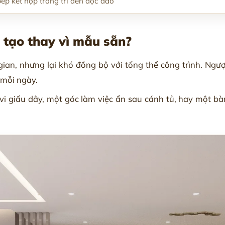
bếp kết hợp trang trí đèn độc đáo
 tạo thay vì mẫu sẵn?
i gian, nhưng lại khó đồng bộ với tổng thể công trình. Ngượ
mỗi ngày.
i giấu dây, một góc làm việc ẩn sau cánh tủ, hay một bàn