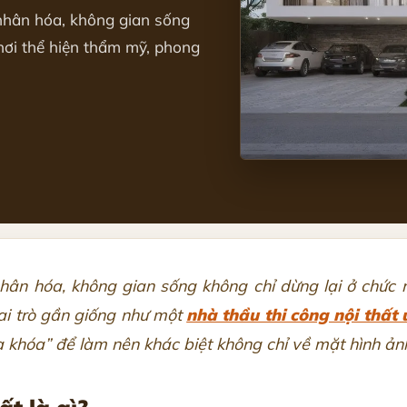
 nhân hóa, không gian sống
 nơi thể hiện thẩm mỹ, phong
hân hóa, không gian sống không chỉ dừng lại ở chức 
vai trò gần giống như một
nhà thầu thi công nội thất u
chìa khóa” để làm nên khác biệt không chỉ về mặt hình 