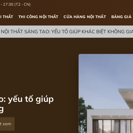
- 17:30 (T2 - CN)
I THẤT
THI CÔNG NỘI THẤT
CỬA HÀNG NỘI THẤT
BẢNG GIÁ
 NỘI THẤT SÁNG TẠO: YẾU TỐ GIÚP KHÁC BIỆT KHÔNG G
o: yếu tố giúp
g
ợt xem