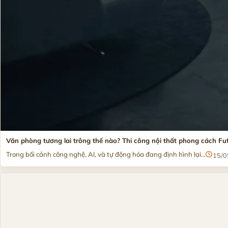
Văn phòng tương lai trông thế nào? Thi công nội thất phong cách Futu
Trong bối cảnh công nghệ, AI, và tự động hóa đang định hình lại...
15/0