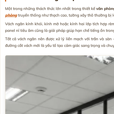
Một trong những thách thức lớn nhất trong thiết kế
văn phòn
phòng
truyền thống như thạch cao, tường xây thô thường bị l
Vách ngăn kính khói, kính mờ hoặc kính hai lớp tích hợp rèm
panel nỉ tiêu âm cũng là giải pháp giúp hạn chế tiếng ồn tr
Tất cả vách ngăn nên được xử lý liền mạch với trần và sàn
đường cắt vách mới là yếu tố tạo cảm giác sang trọng và chu