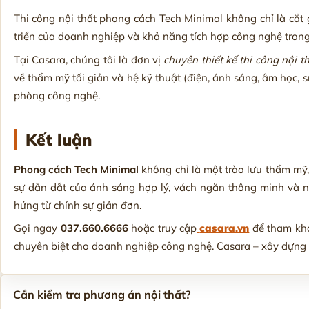
Thi công nội thất phong cách Tech Minimal không chỉ là cắt 
triển của doanh nghiệp và khả năng tích hợp công nghệ tron
Tại Casara, chúng tôi là đơn vị
chuyên thiết kế thi công nội 
về thẩm mỹ tối giản và hệ kỹ thuật (điện, ánh sáng, âm học, 
phòng công nghệ.
Kết luận
Phong cách Tech Minimal
không chỉ là một trào lưu thẩm mỹ,
sự dẫn dắt của ánh sáng hợp lý, vách ngăn thông minh và n
hứng từ chính sự giản đơn.
Gọi ngay
037.660.6666
hoặc truy cập
casara.vn
để tham khả
chuyên biệt cho doanh nghiệp công nghệ. Casara – xây dựng 
Cần kiểm tra phương án nội thất?