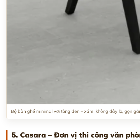
Bộ bàn ghế minimal với tông đen – xám, không dây lộ, gọn g
5. Casara – Đơn vị thi công văn ph