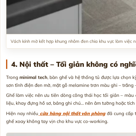
Vách kính mờ kết hợp khung nhôm đen chia khu vực làm việc 
4. Nội thất – Tối giản không có nghĩ
Trong
minimal tech
, bàn ghế và hệ thống tủ được lựa chọn k
sơn tĩnh điện đen mờ, mặt gỗ melamine trơn màu ghi – trắng –
Ghế làm việc nên ưu tiên dòng công thái học tối giản – màu 
liệu, khay đựng hồ sơ, bảng ghi chú… nên âm tường hoặc tí
Hiện nay nhiều
cửa hàng nội thất văn phòng
đã cung cấp t
ghế xoay không tay vịn cho khu vực co-working.