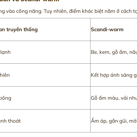
trung vào công năng. Tuy nhiên, điểm khác biệt nằm ở cách 
an truyền thống
Scandi-warm
 lạnh
Be, kem, gỗ ấm, nâ
nhiên
Kết hợp ánh sáng gi
 bông
Gỗ ấm màu, vải nhu
anh thoát
Ấm áp, gần gũi, mời