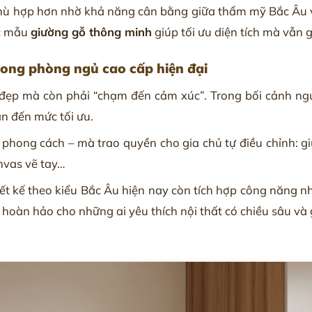
ù hợp hơn nhờ khả năng cân bằng giữa thẩm mỹ Bắc Âu và
ác mẫu
giường gỗ thông minh
giúp tối ưu diện tích mà vẫn gi
rong phòng ngủ cao cấp hiện đại
đẹp mà còn phải “chạm đến cảm xúc”. Trong bối cảnh ngườ
n đến mức tối ưu.
hong cách – mà trao quyền cho gia chủ tự điều chỉnh: giữ 
nvas vẽ tay…
ết kế theo kiểu Bắc Âu hiện nay còn tích hợp công năng 
hoàn hảo cho những ai yêu thích nội thất có chiều sâu và g