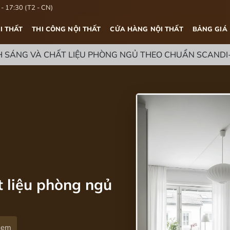
- 17:30 (T2 - CN)
I THẤT
THI CÔNG NỘI THẤT
CỬA HÀNG NỘI THẤT
BẢNG GIÁ
NH SÁNG VÀ CHẤT LIỆU PHÒNG NGỦ THEO CHUẨN SCAND
t liệu phòng ngủ
 xem