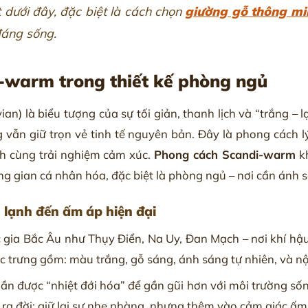
dưới đây, đặc biệt là cách chọn
giường gỗ thông mi
đáng sống.
i-warm trong thiết kế phòng ngủ
) là biểu tượng của sự tối giản, thanh lịch và “trắng – l
vẫn giữ trọn vẻ tinh tế nguyên bản. Đây là phong cách l
h cùng trải nghiệm cảm xúc.
Phong cách Scandi-warm
kh
g gian cá nhân hóa, đặc biệt là phòng ngủ – nơi cần ánh s
 lạnh đến ấm áp hiện đại
 gia Bắc Âu như Thụy Điển, Na Uy, Đan Mạch – nơi khí hậ
c trưng gồm: màu trắng, gỗ sáng, ánh sáng tự nhiên, và nộ
ần được “nhiệt đới hóa” để gần gũi hơn với môi trường sống
ra đời: giữ lại sự nhẹ nhàng, nhưng thêm vào cảm giác ấm