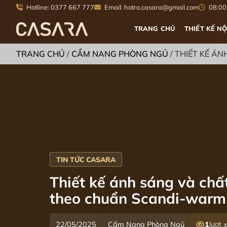
Hotline: 0377 667 777
Email: hotro.casara@gmail.com
08:00 
TRANG CHỦ
THIẾT KẾ NỘ
TRANG CHỦ
/
CẨM NANG PHÒNG NGỦ
/
THIẾT KẾ Á
Thiết kế ánh sáng và chấ
theo chuẩn Scandi-warm
22/05/2025
Cẩm Nang Phòng Ngủ
1
lượt