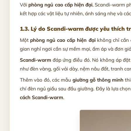
Với
phòng ngủ cao cấp hiện đại
, Scandi-warm ph
kết hợp các vật liệu tự nhiên, ánh sáng nhẹ và c
1.3. Lý do Scandi-warm được yêu thích t
Một
phòng ngủ cao cấp hiện đại
không chỉ cần 
gian nghỉ ngơi cần sự mềm mại, ấm áp và đơn giả
Scandi-warm
đáp ứng điều đó. Nó không áp đặt p
như đèn vàng, gối vải dày, nệm nâu đất, tranh ca
Thêm vào đó, các mẫu
giường gỗ thông minh
thi
chí đèn ngủ giấu sau đầu giường. Đây là lựa chọn 
cách Scandi-warm
.