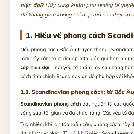
hiện đại
? Hãy cùng khám phá những bí quyết 
để không gian không chỉ đẹp mà còn thật sự 
1. Hiểu về phong cách Scand
Nếu phong cách Bắc Âu truyền thống (Scandinavian
mới đầy cảm xúc: ấm áp hơn, gần gũi hơn nhưng 
cấp hiện đại
– nơi yếu tố thẩm mỹ cần song hàn
cách tinh chỉnh Scandinavian để phù hợp với khôn
1.1. Scandinavian phong cách: từ Bắc Âu
Scandinavian phong cách
bắt nguồn từ các quốc
sáng sủa, tối giản và đa chức năng. Các yếu tố đặ
Tuy nhiên, khi lan tỏa toàn cầu, phong cách này d
đới như Việt Nam. Từ đó, khái niệm
Scandi-warm