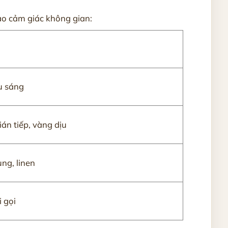
tạo cảm giác không gian:
u sáng
án tiếp, vàng dịu
ng, linen
 gọi