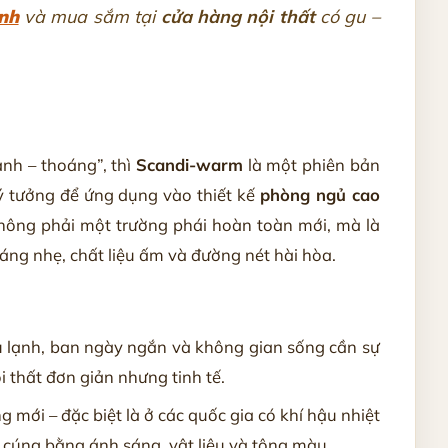
nh
và mua sắm tại
cửa hàng nội thất
có gu –
ạnh – thoáng”, thì
Scandi-warm
là một phiên bản
ý tưởng để ứng dụng vào thiết kế
phòng ngủ cao
ông phải một trường phái hoàn toàn mới, mà là
áng nhẹ, chất liệu ấm và đường nét hài hòa.
u lạnh, ban ngày ngắn và không gian sống cần sự
i thất đơn giản nhưng tinh tế.
 mới – đặc biệt là ở các quốc gia có khí hậu nhiệt
 cúng bằng ánh sáng, vật liệu và tông màu.