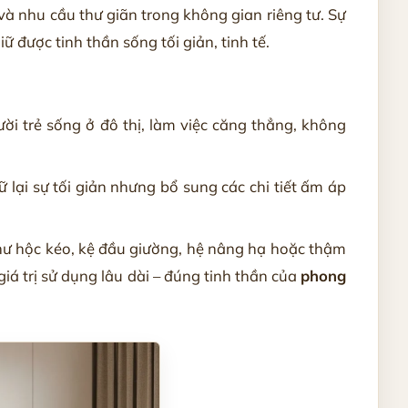
 nhu cầu thư giãn trong không gian riêng tư. Sự
ữ được tinh thần sống tối giản, tinh tế.
i trẻ sống ở đô thị, làm việc căng thẳng, không
lại sự tối giản nhưng bổ sung các chi tiết ấm áp
như hộc kéo, kệ đầu giường, hệ nâng hạ hoặc thậm
iá trị sử dụng lâu dài – đúng tinh thần của
phong