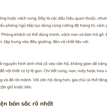
ường hoặc vách cong. Đây là các dấu hiệu quen thuộc, nhưn
ếu phòng ngủ tiếp tục dùng cùng cường độ trang trí, cảm g
. Phòng khách có thể dùng tranh, vách nan và bàn trà gỗ. 
 tập trung vào đầu giường, đèn và chất liệu vải.
u bê nguyên hình ảnh nhà cổ vào căn hộ, không gian dễ nặng
nội thất có tỷ lệ gọn. Chi tiết cong, nan, mây hoặc hoa văn
g và đồ rời mảnh. Với căn hộ rộng hơn, gia chủ có thể tăng
cần giữ trước tiên.
iện bản sắc rõ nhất