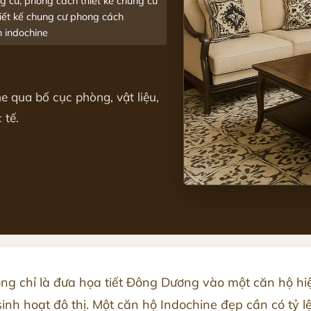
ng cư, phong cách thiết kế chung cư
hiết kế chung cư phong cách
h indochine
e qua bố cục phòng, vật liệu,
 tế.
ng chỉ là đưa họa tiết Đông Dương vào một căn hộ hiệ
inh hoạt đô thị. Một căn hộ Indochine đẹp cần có tỷ l