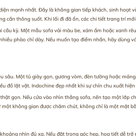
ện mạnh nhất. Đây là không gian tiếp khách, sinh hoạt và 
 cần thông suốt. Khi lối đi đã ổn, các chi tiết trang trí mớ
i cầu kỳ. Một mẫu sofa vải màu be, xám ấm hoặc xanh rêu n
 nhiều phào chỉ dày. Nếu muốn tạo điểm nhấn, hãy dùng vá
ều sâu. Một tủ giày gọn, gương vòm, đèn tường hoặc mảng 
 đồ lặt vặt. Indochine đẹp nhất khi sự chỉn chu xuất hiện t
h thật gọn. Nếu cửa vào nhìn thẳng sofa, nên tạo một lớp 
ư một không gian được chăm chút, không chỉ là một mặt bằ
khoảng nhìn đủ xa. Nếu đặt trong góc hẹp, họa tiết dễ trở