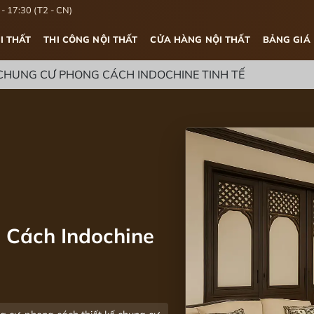
- 17:30 (T2 - CN)
I THẤT
THI CÔNG NỘI THẤT
CỬA HÀNG NỘI THẤT
BẢNG GIÁ
 CHUNG CƯ PHONG CÁCH INDOCHINE TINH TẾ
 Cách Indochine