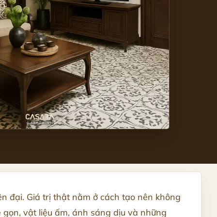
n đại. Giá trị thật nằm ở cách tạo nên không
ệ gọn, vật liệu ấm, ánh sáng dịu và những