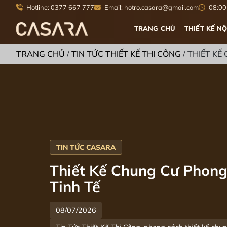
Hotline: 0377 667 777
Email: hotro.casara@gmail.com
08:00 
TRANG CHỦ
THIẾT KẾ NỘ
TRANG CHỦ
/
TIN TỨC THIẾT KẾ THI CÔNG
/
THIẾT KẾ
Thiết Kế Chung Cư Phong
Tinh Tế
08/07/2026