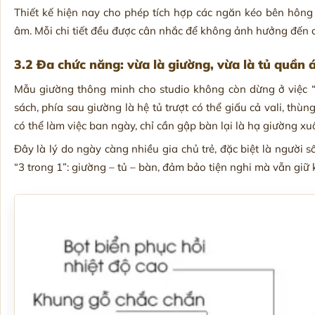
Thiết kế hiện nay cho phép tích hợp các ngăn kéo bên hông 
âm. Mỗi chi tiết đều được cân nhắc để không ảnh hưởng đến 
3.2 Đa chức năng: vừa là giường, vừa là tủ quần á
Mẫu giường thông minh cho studio không còn dừng ở việc “
sách, phía sau giường là hệ tủ trượt có thể giấu cả vali, t
có thể làm việc ban ngày, chỉ cần gập bàn lại là hạ giường xu
Đây là lý do ngày càng nhiều gia chủ trẻ, đặc biệt là người 
“3 trong 1”: giường – tủ – bàn, đảm bảo tiện nghi mà vẫn gi