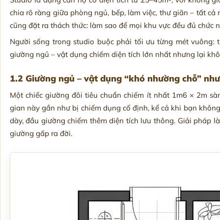
chia rõ ràng giữa phòng ngủ, bếp, làm việc, thư giãn – tất cả
cũng đặt ra thách thức: làm sao để mọi khu vực đều đủ chức 
Người sống trong studio buộc phải tối ưu từng mét vuông: t
giường ngủ – vật dụng chiếm diện tích lớn nhất nhưng lại khô
1.2 Giường ngủ – vật dụng “khó nhường chỗ” nhưn
Một chiếc giường đôi tiêu chuẩn chiếm ít nhất 1m6 × 2m sàn
gian này gần như bị chiếm dụng cố định, kể cả khi bạn không
dày, đầu giường chiếm thêm diện tích lưu thông. Giải pháp là
giường gấp ra đời.