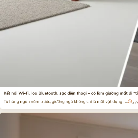
Kết nối Wi-Fi, loa Bluetooth, sạc điện thoại – có làm giường mất đi “t
Từ hàng ngàn năm trước, giường ngủ không chỉ là một vật dụng –...
27