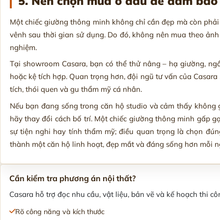
5. Nên chọn mua ở đâu để đảm bảo 
Một chiếc giường thông minh không chỉ cần đẹp mà còn phải
vênh sau thời gian sử dụng. Do đó, không nên mua theo ản
nghiệm.
Tại showroom Casara, bạn có thể thử nâng – hạ giường, ngồ
hoặc kệ tích hợp. Quan trọng hơn, đội ngũ tư vấn của Casara 
tích, thói quen và gu thẩm mỹ cá nhân.
Nếu bạn đang sống trong căn hộ studio và cảm thấy không gi
hãy thay đổi cách bố trí. Một chiếc giường thông minh gấp g
sự tiện nghi hay tính thẩm mỹ; điều quan trọng là chọn đú
thành một căn hộ linh hoạt, đẹp mắt và đáng sống hơn mỗi n
Cần kiểm tra phương án nội thất?
Casara hỗ trợ đọc nhu cầu, vật liệu, bản vẽ và kế hoạch thi côn
Rõ công năng và kích thước