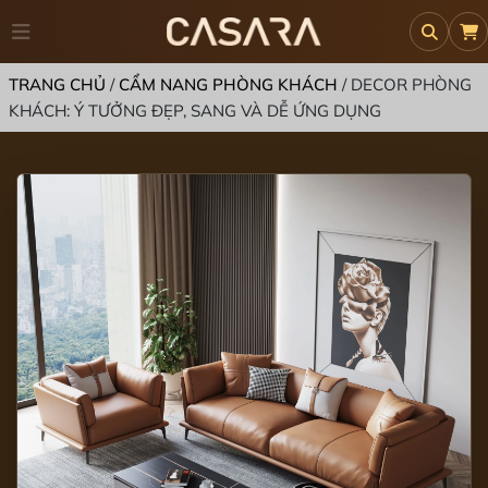
TRANG CHỦ
/
CẨM NANG PHÒNG KHÁCH
/
DECOR PHÒNG
KHÁCH: Ý TƯỞNG ĐẸP, SANG VÀ DỄ ỨNG DỤNG