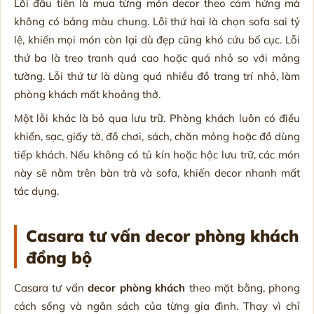
Lỗi đầu tiên là mua từng món decor theo cảm hứng mà
không có bảng màu chung. Lỗi thứ hai là chọn sofa sai tỷ
lệ, khiến mọi món còn lại dù đẹp cũng khó cứu bố cục. Lỗi
thứ ba là treo tranh quá cao hoặc quá nhỏ so với mảng
tường. Lỗi thứ tư là dùng quá nhiều đồ trang trí nhỏ, làm
phòng khách mất khoảng thở.
Một lỗi khác là bỏ qua lưu trữ. Phòng khách luôn có điều
khiển, sạc, giấy tờ, đồ chơi, sách, chăn mỏng hoặc đồ dùng
tiếp khách. Nếu không có tủ kín hoặc hộc lưu trữ, các món
này sẽ nằm trên bàn trà và sofa, khiến decor nhanh mất
tác dụng.
Casara tư vấn decor phòng khách
đồng bộ
Casara tư vấn
decor phòng khách
theo mặt bằng, phong
cách sống và ngân sách của từng gia đình. Thay vì chỉ