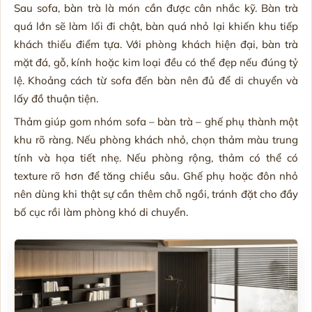
Sau sofa, bàn trà là món cần được cân nhắc kỹ. Bàn trà
quá lớn sẽ làm lối đi chật, bàn quá nhỏ lại khiến khu tiếp
khách thiếu điểm tựa. Với phòng khách hiện đại, bàn trà
mặt đá, gỗ, kính hoặc kim loại đều có thể đẹp nếu đúng tỷ
lệ. Khoảng cách từ sofa đến bàn nên đủ để di chuyển và
lấy đồ thuận tiện.
Thảm giúp gom nhóm sofa – bàn trà – ghế phụ thành một
khu rõ ràng. Nếu phòng khách nhỏ, chọn thảm màu trung
tính và họa tiết nhẹ. Nếu phòng rộng, thảm có thể có
texture rõ hơn để tăng chiều sâu. Ghế phụ hoặc đôn nhỏ
nên dùng khi thật sự cần thêm chỗ ngồi, tránh đặt cho đầy
bố cục rồi làm phòng khó di chuyển.