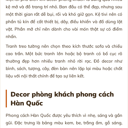
kệ mở và đồ trang trí nhỏ. Ban đầu có thể đẹp, nhưng sau
một thời gian rất dễ bụi, rối và khó giữ gọn. Kệ tivi nên có
phần tủ kín để cất thiết bị, dây, điều khiển và đồ dùng lặt
vặt. Phần mở chỉ nên dành cho vài món thật sự có điểm
nhấn.
Tranh treo tường nên chọn theo kích thước sofa và chiều
cao trần. Một bức tranh lớn hoặc bộ tranh có bố cục rõ
thường đẹp hơn nhiều tranh nhỏ rời rạc. Đồ decor như
bình, sách, tượng, cây, đèn bàn nên lặp lại màu hoặc chất
liệu với nội thất chính để tạo sự liên kết.
Decor phòng khách phong cách
Hàn Quốc
Phong cách Hàn Quốc được yêu thích vì nhẹ, sáng và gần
gũi. Đặc trưng là bảng màu kem, be, trắng ấm, gỗ sáng,