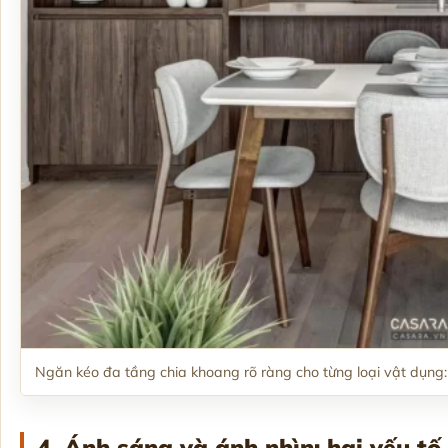
Ngăn kéo đa tầng chia khoang rõ ràng cho từng loại vật dụng: 
4. Ánh sáng và ánh nhìn: hai yếu tố