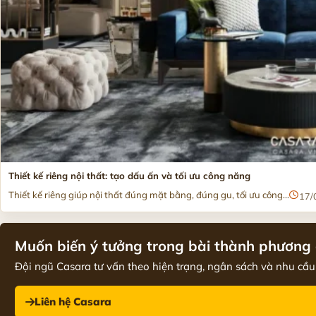
Thiết kế riêng nội thất: tạo dấu ấn và tối ưu công năng
Thiết kế riêng giúp nội thất đúng mặt bằng, đúng gu, tối ưu công...
17/
Muốn biến ý tưởng trong bài thành phương 
Đội ngũ Casara tư vấn theo hiện trạng, ngân sách và nhu cầu 
Liên hệ Casara