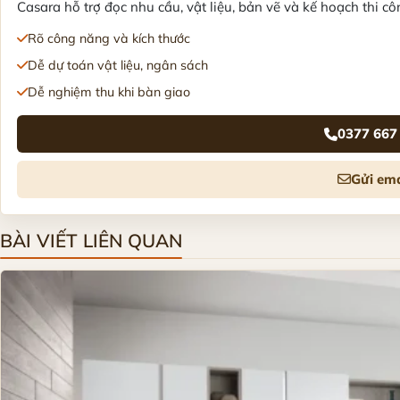
Casara hỗ trợ đọc nhu cầu, vật liệu, bản vẽ và kế hoạch thi côn
Rõ công năng và kích thước
Dễ dự toán vật liệu, ngân sách
Dễ nghiệm thu khi bàn giao
0377 667
Gửi ema
BÀI VIẾT LIÊN QUAN