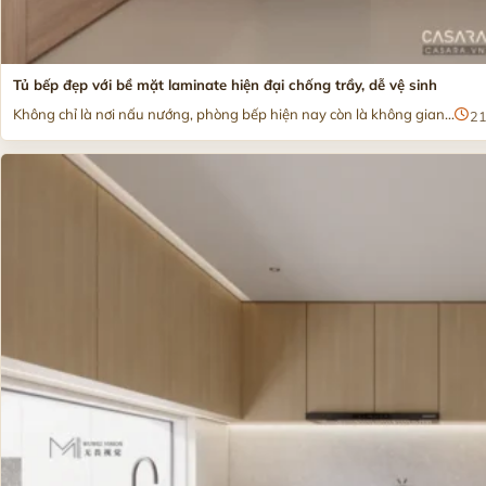
Tủ bếp đẹp với bề mặt laminate hiện đại chống trầy, dễ vệ sinh
Không chỉ là nơi nấu nướng, phòng bếp hiện nay còn là không gian...
21