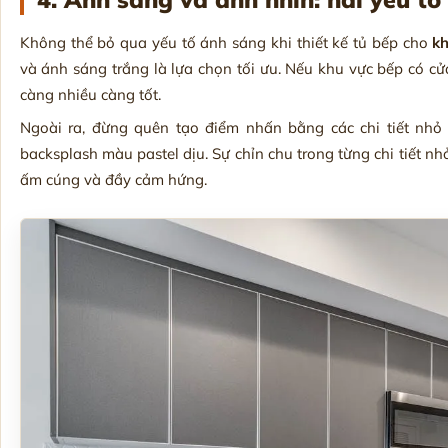
Không thể bỏ qua yếu tố ánh sáng khi thiết kế tủ bếp cho
k
và ánh sáng trắng là lựa chọn tối ưu. Nếu khu vực bếp có cử
càng nhiều càng tốt.
Ngoài ra, đừng quên tạo điểm nhấn bằng các chi tiết nhỏ
backsplash màu pastel dịu. Sự chỉn chu trong từng chi tiết nh
ấm cúng và đầy cảm hứng.