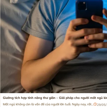
Giường tích hợp tính năng thư giãn – Giải pháp cho người mất ngủ ki
Mất ngủ không còn là vấn đề của người lớn tuổi. Ngày nay, rất...
29/05