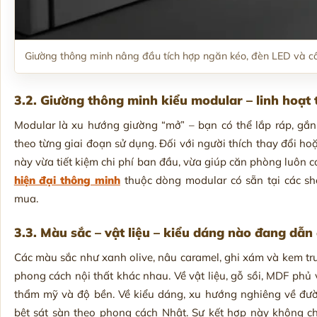
Giường thông minh nâng đầu tích hợp ngăn kéo, đèn LED và 
3.2. Giường thông minh kiểu modular – linh hoạt
Modular là xu hướng giường “mở” – bạn có thể lắp ráp, gắn
theo từng giai đoạn sử dụng. Đối với người thích thay đổi h
này vừa tiết kiệm chi phí ban đầu, vừa giúp căn phòng luôn 
hiện đại thông minh
thuộc dòng modular có sẵn tại các sh
mua.
3.3. Màu sắc – vật liệu – kiểu dáng nào đang dẫ
Các màu sắc như xanh olive, nâu caramel, ghi xám và kem tr
phong cách nội thất khác nhau. Về vật liệu, gỗ sồi, MDF phủ v
thẩm mỹ và độ bền. Về kiểu dáng, xu hướng nghiêng về đư
bệt sát sàn theo phong cách Nhật. Sự kết hợp này không c