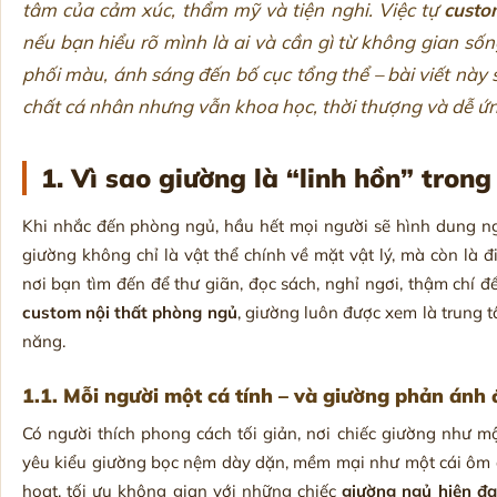
tâm của cảm xúc, thẩm mỹ và tiện nghi. Việc tự
custo
nếu bạn hiểu rõ mình là ai và cần gì từ không gian số
phối màu, ánh sáng đến bố cục tổng thể – bài viết này s
chất cá nhân nhưng vẫn khoa học, thời thượng và dễ ứ
1. Vì sao giường là “linh hồn” tron
Khi nhắc đến phòng ngủ, hầu hết mọi người sẽ hình dung nga
giường không chỉ là vật thể chính về mặt vật lý, mà còn là 
nơi bạn tìm đến để thư giãn, đọc sách, nghỉ ngơi, thậm chí để
custom nội thất phòng ngủ
, giường luôn được xem là trung 
năng.
1.1. Mỗi người một cá tính – và giường phản ánh 
Có người thích phong cách tối giản, nơi chiếc giường như mộ
yêu kiểu giường bọc nệm dày dặn, mềm mại như một cái ôm dị
hoạt, tối ưu không gian với những chiếc
giường ngủ hiện đạ