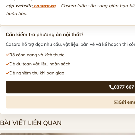
cập website
casara.vn
– Casara luôn sẵn sàng giúp bạn bi
hoàn hảo.
Cần kiểm tra phương án nội thất?
Casara hỗ trợ đọc nhu cầu, vật liệu, bản vẽ và kế hoạch thi côn
Rõ công năng và kích thước
Dễ dự toán vật liệu, ngân sách
Dễ nghiệm thu khi bàn giao
0377 667
Gửi ema
BÀI VIẾT LIÊN QUAN