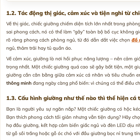
1.2. Tác động thị giác, cảm xúc và tiện nghi từ ch
Về thị giác, chiếc giường chiếm diện tích lớn nhất trong phòng
sai phong cách, nó có thể làm “gãy” toàn bộ bố cục không gi
rõ ràng phong cách phòng ngủ, từ đó dẫn dắt việc chọn
đồ 
ngủ, thảm trải hay tủ quần áo.
Về cảm xúc, giường là nơi hồi phục năng lượng – nên cảm giá
trọng nhất. Một chiếc giường quá cao sẽ gây bất tiện, một 
giường cần cân bằng giữa cảm xúc cá nhân và tiêu chuẩn e
thông minh
đang ngày càng phổ biến: vì chúng có thể điều ch
1.3. Cấu hình giường như thế nào thì thể hiện cá 
Bạn là người yêu sự ngăn nắp? Một chiếc giường có hộc kéo
Bạn thích phong cách tối giản nhưng vẫn tiện dụng? Hãy ch
hạ đầu giường, kết hợp cảm biến giấc ngủ và đèn LED dịu nh
từ gỗ sồi trắng hoặc gỗ óc chó với đầu giường bọc nỉ trung tí