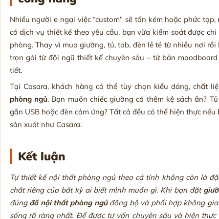
Nhiều người e ngại việc “custom” sẽ tốn kém hoặc phức tạp,
có dịch vụ thiết kế theo yêu cầu, bạn vừa kiểm soát được ch
phòng. Thay vì mua giường, tủ, tab, đèn lẻ tẻ từ nhiều nơi rồ
trọn gói từ đội ngũ thiết kế chuyên sâu – từ bản moodboard
tiết.
Tại Casara, khách hàng có thể tùy chọn kiểu dáng, chất li
phòng ngủ
. Bạn muốn chiếc giường có thêm kệ sách ẩn? Tủ
gắn USB hoặc đèn cảm ứng? Tất cả đều có thể hiện thực nếu
sản xuất như Casara.
Kết luận
Tự thiết kế nội thất phòng ngủ theo cá tính không còn là đặ
chất riêng của bất kỳ ai biết mình muốn gì. Khi bạn đặt
giườ
đúng
đồ nội thất phòng ngủ
đồng bộ và phối hợp không gian 
sống rõ ràng nhất. Để được tư vấn chuyên sâu và hiện thực