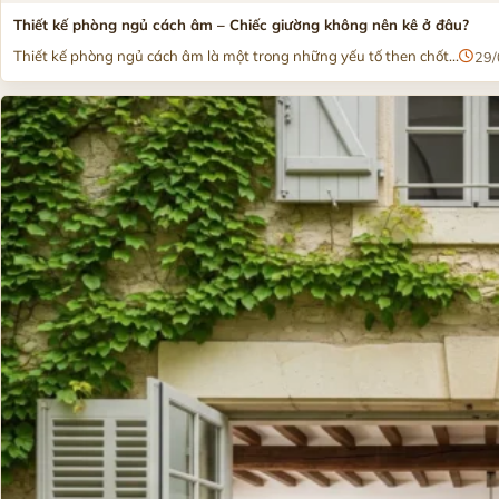
Thiết kế phòng ngủ cách âm – Chiếc giường không nên kê ở đâu?
Thiết kế phòng ngủ cách âm là một trong những yếu tố then chốt...
29/