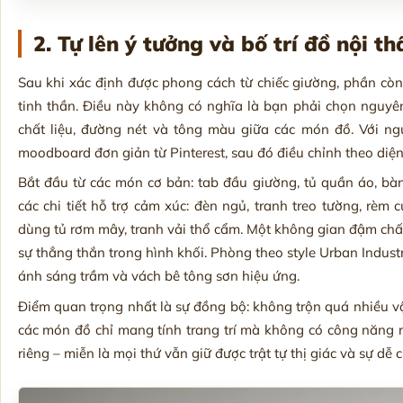
2. Tự lên ý tưởng và bố trí đồ nội t
Sau khi xác định được phong cách từ chiếc giường, phần còn
tinh thần. Điều này không có nghĩa là bạn phải chọn nguy
chất liệu, đường nét và tông màu giữa các món đồ. Với ng
moodboard đơn giản từ Pinterest, sau đó điều chỉnh theo diện
Bắt đầu từ các món cơ bản: tab đầu giường, tủ quần áo, bàn
các chi tiết hỗ trợ cảm xúc: đèn ngủ, tranh treo tường, rèm
dùng tủ rơm mây, tranh vải thổ cẩm. Một không gian đậm chất 
sự thẳng thắn trong hình khối. Phòng theo style Urban Industr
ánh sáng trầm và vách bê tông sơn hiệu ứng.
Điểm quan trọng nhất là sự đồng bộ: không trộn quá nhiều v
các món đồ chỉ mang tính trang trí mà không có công năng 
riêng – miễn là mọi thứ vẫn giữ được trật tự thị giác và sự dễ c