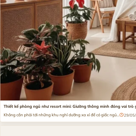
Thiết kế phòng ngủ như resort mini: Giường thông minh đóng vai trò 
Không cần phải tới những khu nghỉ dưỡng xa xỉ để có giấc ngủ...
29/05