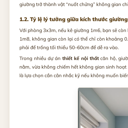
giường trở thành vật “nuốt chửng” không gian chỉ 
1.2. Tỷ lệ lý tưởng giữa kích thước giườn
Với phòng 3x3m, nếu kê giường 1m6, bạn sẽ còn l
1m8, không gian còn lại có thể chỉ còn khoảng 
phải để trống tối thiểu 50–60cm để dễ ra vào.
Trong nhiều dự án
thiết kế nội thất
căn hộ, giườ
nằm, vừa không chiếm hết không gian sinh hoạt 
là lựa chọn cần cân nhắc kỹ nếu không muốn biế