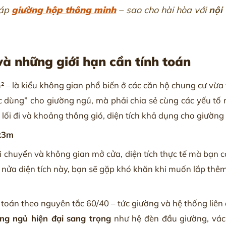
háp
giường hộp thông minh
– sao cho hài hòa với
nội
và những giới hạn cần tính toán
– là kiểu không gian phổ biến ở các căn hộ chung cư vừa v
ực dùng” cho giường ngủ, mà phải chia sẻ cùng các yếu tố
 lối đi và khoảng thông gió, diện tích khả dụng cho giường
3x3m
 chuyển và không gian mở cửa, diện tích thực tế mà bạn c
nửa diện tích này, bạn sẽ gặp khó khăn khi muốn lắp thêm
ính toán theo nguyên tắc 60/40 – tức giường và hệ thống l
òng ngủ hiện đại sang trọng
như hệ đèn đầu giường, vách