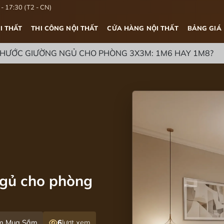
- 17:30 (T2 - CN)
I THẤT
THI CÔNG NỘI THẤT
CỬA HÀNG NỘI THẤT
BẢNG GIÁ
THƯỚC GIƯỜNG NGỦ CHO PHÒNG 3X3M: 1M6 HAY 1M8?
ngủ cho phòng
ệm Mua Sắm
6
lượt xem