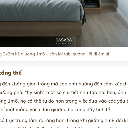
 3x3m kê giường 1m6 – còn lại tab, gương, lối đi êm ái
 tổng thể
g đến không gian trống mà còn ảnh hưởng đến cảm xúc thị
ường phải “hy sinh” một số chi tiết như tab hai bên, án
ng 1m6, họ có thể tự do hơn trong việc đưa vào các yếu 
 chí một mảng vách đầu giường bo cong đầy tinh tế.
 trục trung tâm rõ ràng hơn, trong khi giường 1m8 đôi khi