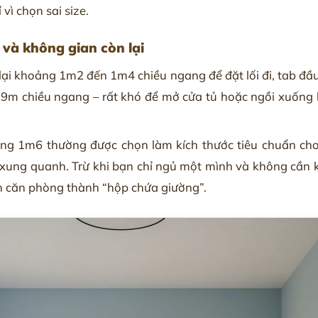
vì chọn sai size.
g và không gian còn lại
ại khoảng 1m2 đến 1m4 chiều ngang để đặt lối đi, tab đầu
0.9m chiều ngang – rất khó để mở cửa tủ hoặc ngồi xuống
ng 1m6 thường được chọn làm kích thước tiêu chuẩn cho
xung quanh. Trừ khi bạn chỉ ngủ một mình và không cần 
n căn phòng thành “hộp chứa giường”.