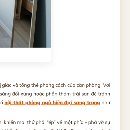
 giác và tổng thể phong cách của căn phòng. Với
h sáng đối xứng hoặc phần thảm trải sàn để tránh
tố
nội thất phòng ngủ hiện đại sang trọng
như
 khiến mọi thứ phải “ép” về một phía – phá vỡ sự