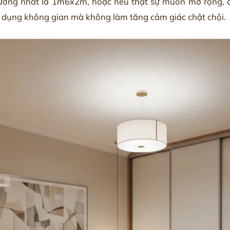
 tưởng nhất là 1m6x2m, hoặc nếu thật sự muốn mở rộng, 
 dụng không gian mà không làm tăng cảm giác chật chội.