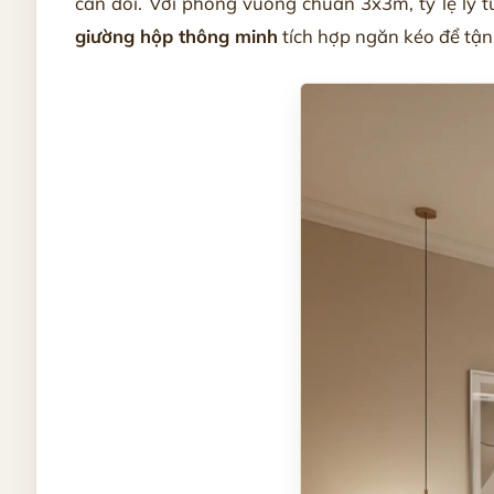
cân đối. Với phòng vuông chuẩn 3x3m, tỷ lệ lý
giường hộp thông minh
tích hợp ngăn kéo để tận