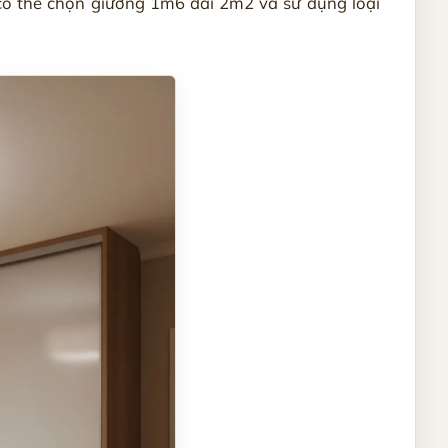
có thể chọn giường 1m6 dài 2m2 và sử dụng loại