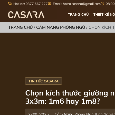
Hotline: 0377 667 777
Email: hotro.casara@gmail.com
08:00 
TRANG CHỦ
THIẾT KẾ NỘ
TRANG CHỦ
/
CẨM NANG PHÒNG NGỦ
/
CHỌN KÍCH 
Chọn kích thước giường 
3x3m: 1m6 hay 1m8?
27/05/2025
Cẩm Nang Phòng Ngủ, Kinh Nghi