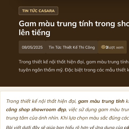
Gam màu trung tính trong s
lên tiếng
08/05/2025
Tin Tức Thiết Kế Thi Công
3
lượt xem
Trong thiết kế nội thất hiện đại, gam màu trung tín
tuyên ngôn thẩm mỹ. Đặc biệt trong các mẫu thiết kế
Trong thiết kế nội thất hiện đại,
gam màu trung tính
kh
công shop showroom đẹp
, việc sử dụng gam màu tru
trung tâm của ánh nhìn. Khi lựa chọn màu sắc đúng các
Bài viết dưới đây sẽ giúp bạn hiểu rõ hơn về ứng dụng của
cá