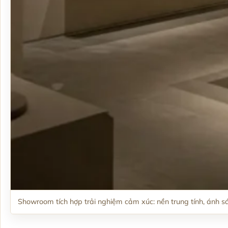
Showroom tích hợp trải nghiệm cảm xúc: nền trung tính, ánh s