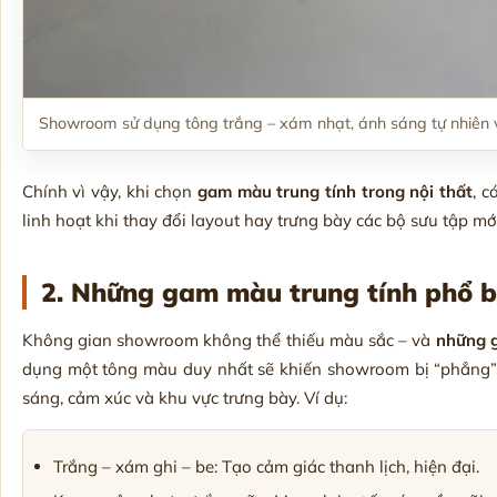
Showroom sử dụng tông trắng – xám nhạt, ánh sáng tự nhiên 
Chính vì vậy, khi chọn
gam màu trung tính trong nội thất
, c
linh hoạt khi thay đổi layout hay trưng bày các bộ sưu tập mới
2. Những gam màu trung tính phổ b
Không gian showroom không thể thiếu màu sắc – và
những 
dụng một tông màu duy nhất sẽ khiến showroom bị “phẳng” v
sáng, cảm xúc và khu vực trưng bày. Ví dụ:
Trắng – xám ghi – be: Tạo cảm giác thanh lịch, hiện đại.