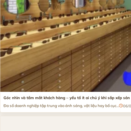
Góc nhìn và tầm mắt khách hàng – yếu tố ít ai chú ý khi sắp xếp sả
Đa số doanh nghiệp tập trung vào ánh sáng, vật liệu hay bố cục...
06/