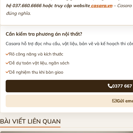
hệ 037.660.6666 hoặc truy cập website
casara.vn
– Casara 
đúng nghĩa.
Cần kiểm tra phương án nội thất?
Casara hỗ trợ đọc nhu cầu, vật liệu, bản vẽ và kế hoạch thi côn
Rõ công năng và kích thước
Dễ dự toán vật liệu, ngân sách
Dễ nghiệm thu khi bàn giao
0377 667
Gửi ema
BÀI VIẾT LIÊN QUAN