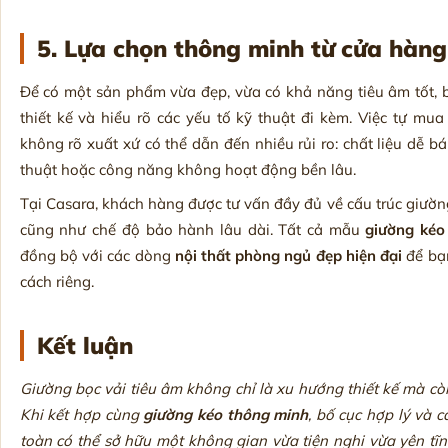
5. Lựa chọn thông minh từ
cửa hàng 
Để có một sản phẩm vừa đẹp, vừa có khả năng tiêu âm tốt,
thiết kế và hiểu rõ các yếu tố kỹ thuật đi kèm. Việc tự mu
không rõ xuất xứ có thể dẫn đến nhiều rủi ro: chất liệu dễ 
thuật hoặc công năng không hoạt động bền lâu.
Tại Casara, khách hàng được tư vấn đầy đủ về cấu trúc giường
cũng như chế độ bảo hành lâu dài. Tất cả mẫu
giường kéo
đồng bộ với các dòng
nội thất phòng ngủ đẹp hiện đại
để bạn
cách riêng.
Kết luận
Giường bọc vải tiêu âm không chỉ là xu hướng thiết kế mà còn 
Khi kết hợp cùng
giường kéo thông minh
, bố cục hợp lý và c
toàn có thể sở hữu một không gian vừa tiện nghi vừa yên tĩ