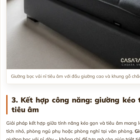
Giường bọc vải nỉ tiêu âm với đầu giường cao và khung gỗ chắ
3. Kết hợp công năng: giường kéo 
tiêu âm
Giải pháp kết hợp giữa tính năng kéo gọn và tiêu âm mang lạ
tích nhỏ, phòng ngủ phụ hoặc phòng nghỉ tại văn phòng.
Gi
giường bọc vải nỉ dày – không chỉ để tựa mà còn giúp triệt 