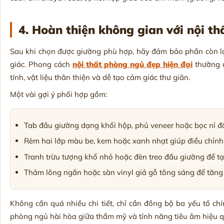
4. Hoàn thiện không gian với nội t
Sau khi chọn được giường phù hợp, hãy đảm bảo phần còn l
giác. Phong cách
nội thất phòng ngủ đẹp hiện đại
thường ư
tính, vật liệu thân thiện và dễ tạo cảm giác thư giãn.
Một vài gợi ý phối hợp gồm:
Tab đầu giường dạng khối hộp, phủ veneer hoặc bọc nỉ đ
Rèm hai lớp màu be, kem hoặc xanh nhạt giúp điều chỉnh 
Tranh trừu tượng khổ nhỏ hoặc đèn treo đầu giường để t
Thảm lông ngắn hoặc sàn vinyl giả gỗ tông sáng để tăng
Không cần quá nhiều chi tiết, chỉ cần đồng bộ ba yếu tố ch
phòng ngủ hài hòa giữa thẩm mỹ và tính năng tiêu âm hiệu q