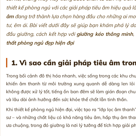
thiết kế phòng ngủ với các giải pháp tiêu âm hiệu quả l
âm
đang trở thành lựa chọn hàng đầu cho những ai mo
tư, êm ái. Bài viết dưới đây sẽ giúp bạn khám phá lý do
đầu giường, cách kết hợp với
giường kéo thông minh
,
thất phòng ngủ đẹp hiện đại
1. Vì sao cần giải pháp tiêu âm tro
Trong bối cảnh đô thị hóa nhanh, việc sống trong các khu c
khiến âm thanh từ môi trường xung quanh dễ dàng len lỏi
không được xử lý tốt, tiếng ồn ban đêm sẽ làm gián đoạn chu
và lâu dài ảnh hưởng đến sức khỏe thể chất lẫn tinh thần.
Khi thiết kế phòng ngủ hiện đại, việc tạo ra “lớp lọc âm than
sư – và những chất liệu có khả năng tiêu âm, hấp thụ âm th
ưa chuộng, trong đó giường là nơi lý tưởng để tích hợp giải p