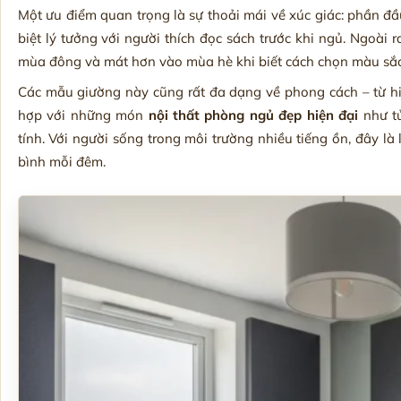
Một ưu điểm quan trọng là sự thoải mái về xúc giác: phần đầ
biệt lý tưởng với người thích đọc sách trước khi ngủ. Ngoài
mùa đông và mát hơn vào mùa hè khi biết cách chọn màu sắc 
Các mẫu giường này cũng rất đa dạng về phong cách – từ hiệ
hợp với những món
nội thất phòng ngủ đẹp hiện đại
như tủ
tính. Với người sống trong môi trường nhiều tiếng ồn, đây l
bình mỗi đêm.