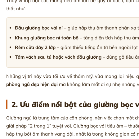
Thay vì lắp đặt các mảng tiêu âm lớn dễ gây bí bách, bạn có
thất như:
Đầu giường bọc vải nỉ
– giúp hấp thụ âm thanh phản xạ từ
Khung giường bọc nỉ toàn bộ
– tăng diện tích hấp thụ â
Rèm cửa dày 2 lớp
– giảm thiểu tiếng ồn từ bên ngoài lọt
Tấm vách sau tủ hoặc vách đầu giường
– dùng gỗ tiêu â
Những vị trí này vừa tối ưu về thẩm mỹ, vừa mang lại hiệu 
phòng ngủ đẹp hiện đại
mà không làm mất đi sự nhẹ nhàng vố
2. Ưu điểm nổi bật của giường bọc v
Giường ngủ là trung tâm của căn phòng, nên việc chọn một ch
giải pháp “2 trong 1” tuyệt vời. Giường bọc vải tiêu âm – thườ
hấp thụ bớt âm thanh vang dội, nhất là trong không gian có 