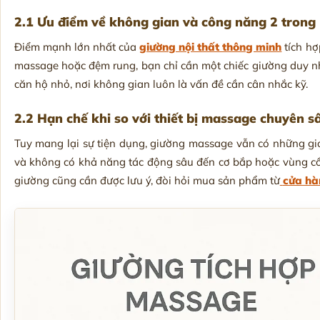
2.1 Ưu điểm về không gian và công năng 2 trong
Điểm mạnh lớn nhất của
giường nội thất thông minh
tích hợ
massage hoặc đệm rung, bạn chỉ cần một chiếc giường duy nh
căn hộ nhỏ, nơi không gian luôn là vấn đề cần cân nhắc kỹ.
2.2 Hạn chế khi so với thiết bị massage chuyên s
Tuy mang lại sự tiện dụng, giường massage vẫn có những g
và không có khả năng tác động sâu đến cơ bắp hoặc vùng cổ 
giường cũng cần được lưu ý, đòi hỏi mua sản phẩm từ
cửa hà