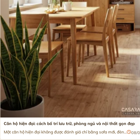
Căn hộ hiện đại: cách bố trí lưu trữ, phòng ngủ và nội thất gọn đẹp
Một căn hộ hiện đại không được đánh giá chỉ bằng sofa mới, đèn...
08/