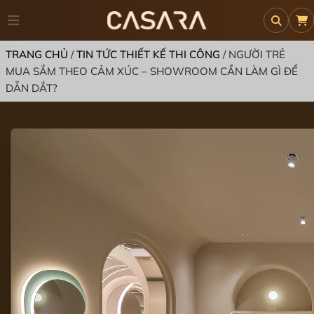
TRANG CHỦ
/
TIN TỨC THIẾT KẾ THI CÔNG
/
NGƯỜI TRẺ
MUA SẮM THEO CẢM XÚC – SHOWROOM CẦN LÀM GÌ ĐỂ
DẪN DẮT?