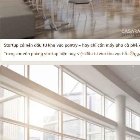
Startup có nên đầu tư khu vực pantry – hay chỉ cần máy pha cà phê 
Trong các văn phòng startup hiện nay, việc đầu tư vào khu vực hỗ...
08