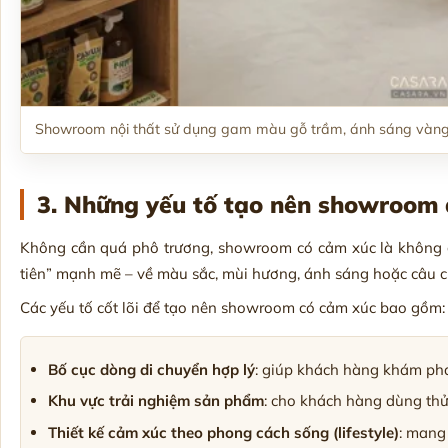
Showroom nội thất sử dụng gam màu gỗ trầm, ánh sáng vàng v
3. Những yếu tố tạo nên showroom
Không cần quá phô trương, showroom có cảm xúc là không 
tiên” mạnh mẽ – về màu sắc, mùi hương, ánh sáng hoặc câu 
Các yếu tố cốt lõi để tạo nên showroom có cảm xúc bao gồm:
Bố cục dòng di chuyển hợp lý
: giúp khách hàng khám phá 
Khu vực trải nghiệm sản phẩm
: cho khách hàng dùng thử
Thiết kế cảm xúc theo phong cách sống (lifestyle)
: mang