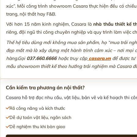
xúc”. Mỗi công trình showroom Casara thực hiện đều có chiều
trang, nội thất hay F&B.
Với hơn 15 năm kinh nghiệm, Casara là
nhà thầu thiết kế t
riêng, đội ngũ thi công chuyên nghiệp và quy trình làm việc ch
Thế hệ tiêu dùng mới không mua sản phẩm, họ “mua trải nghi
đẹp mắt mà là xây dựng một hành trình cảm xúc – nơi mọi c
hàng.Gọi
037.660.6666
hoặc truy cập
casara.vn
để được tư 
mẫu showroom thiết kế theo hướng trải nghiệm mà Casara đã 
Cần kiểm tra phương án nội thất?
Casara hỗ trợ đọc nhu cầu, vật liệu, bản vẽ và kế hoạch thi côn
Rõ công năng và kích thước
Dễ dự toán vật liệu, ngân sách
Dễ nghiệm thu khi bàn giao