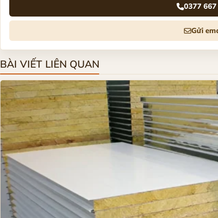
0377 667
Gửi ema
BÀI VIẾT LIÊN QUAN