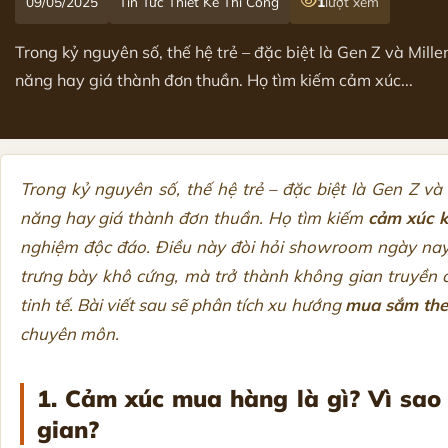
09/05/2025
Tin Tức Thiết Kế Thi Công
1
lượt xem
Trong kỷ nguyên số, thế hệ trẻ – đặc biệt là Gen Z và Mill
năng hay giá thành đơn thuần. Họ tìm kiếm cảm xúc...
Trong kỷ nguyên số, thế hệ trẻ – đặc biệt là Gen Z v
năng hay giá thành đơn thuần. Họ tìm kiếm
cảm xúc 
nghiệm độc đáo. Điều này đòi hỏi showroom ngày nay ph
trưng bày khô cứng, mà trở thành không gian truyền
tinh tế. Bài viết sau sẽ phân tích xu hướng
mua sắm the
chuyên môn.
1. Cảm xúc mua hàng là gì? Vì sao 
gian?