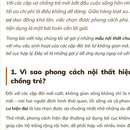
Với các cặp vợ chồng trẻ mới bắt đầu cuộc sống hôn nhâ
tối ưu chi phí là điều không dễ dàng. Giữa hàng loạt x
cư
dao động khá lớn, việc chọn được phong cách phù 
tiện dụng là một bài toán cần lời giải.
Trong bài viết này, chúng tôi sẽ gợi ý những
mẫu nội thất chu
với nhu cầu sinh hoạt của các cặp đôi trẻ: từ không gian mở, 
bố cục hợp lý. Đây sẽ là những gợi ý dễ ứng dụng ngay cả vớ
1. Vì sao phong cách nội thất hiệ
chồng trẻ?
Đối với các cặp đôi mới cưới, không gian sống không chỉ là 
mới – nơi hai người định hình thói quen, lối sống và cả pho
cư hiện đại
là lựa chọn được ưa chuộng nhất nhờ những ưu đi
Thứ nhất, phong cách hiện đại thường sử dụng bố cục không
giúp căn hộ trông rộng rãi hơn, dễ phối hợp với nhiều món đồ