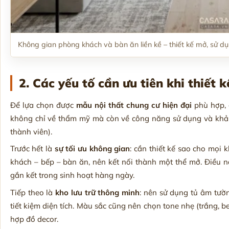
Không gian phòng khách và bàn ăn liền kề – thiết kế mở, sử d
2. Các yếu tố cần ưu tiên khi thiết k
Để lựa chọn được
mẫu nội thất chung cư hiện đại
phù hợp, c
không chỉ về thẩm mỹ mà còn về công năng sử dụng và khả 
thành viên).
Trước hết là
sự tối ưu không gian
: cần thiết kế sao cho mọi 
khách – bếp – bàn ăn, nên kết nối thành một thể mở. Điều 
gắn kết trong sinh hoạt hàng ngày.
Tiếp theo là
kho lưu trữ thông minh
: nên sử dụng tủ âm tườn
tiết kiệm diện tích. Màu sắc cũng nên chọn tone nhẹ (trắng, b
hợp đồ decor.