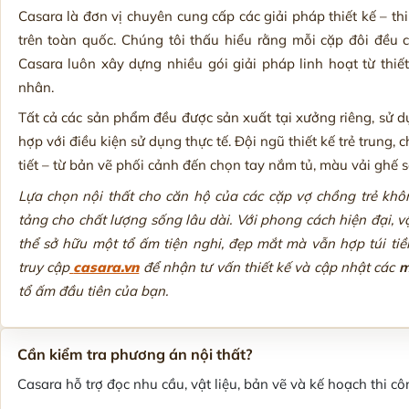
Casara là đơn vị chuyên cung cấp các giải pháp thiết kế – th
trên toàn quốc. Chúng tôi thấu hiểu rằng mỗi cặp đôi đều
Casara luôn xây dựng nhiều gói giải pháp linh hoạt từ thiế
nhân.
Tất cả các sản phẩm đều được sản xuất tại xưởng riêng, sử dụn
hợp với điều kiện sử dụng thực tế. Đội ngũ thiết kế trẻ trung
tiết – từ bản vẽ phối cảnh đến chọn tay nắm tủ, màu vải ghế 
Lựa chọn nội thất cho căn hộ của các cặp vợ chồng trẻ khô
tảng cho chất lượng sống lâu dài. Với phong cách hiện đại, v
thể sở hữu một tổ ấm tiện nghi, đẹp mắt mà vẫn hợp túi tiề
truy cập
casara.vn
để nhận tư vấn thiết kế và cập nhật các
m
tổ ấm đầu tiên của bạn.
Cần kiểm tra phương án nội thất?
Casara hỗ trợ đọc nhu cầu, vật liệu, bản vẽ và kế hoạch thi côn