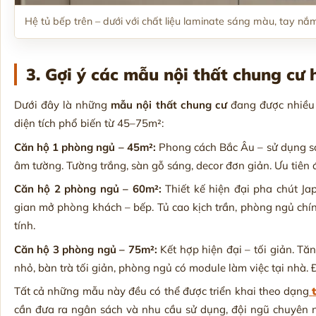
Hệ tủ bếp trên – dưới với chất liệu laminate sáng màu, tay nắ
3. Gợi ý các mẫu nội thất chung cư h
Dưới đây là những
mẫu nội thất chung cư
đang được nhiều 
diện tích phổ biến từ 45–75m²:
Căn hộ 1 phòng ngủ – 45m²:
Phong cách Bắc Âu – sử dụng so
âm tường. Tường trắng, sàn gỗ sáng, decor đơn giản. Ưu tiên 
Căn hộ 2 phòng ngủ – 60m²:
Thiết kế hiện đại pha chút Ja
gian mở phòng khách – bếp. Tủ cao kịch trần, phòng ngủ chí
tính.
Căn hộ 3 phòng ngủ – 75m²:
Kết hợp hiện đại – tối giản. Tă
nhỏ, bàn trà tối giản, phòng ngủ có module làm việc tại nhà. 
Tất cả những mẫu này đều có thể được triển khai theo dạng
cần đưa ra ngân sách và nhu cầu sử dụng, đội ngũ chuyên 