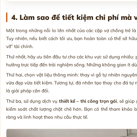
4. Làm sao để tiết kiệm chi phí m
Một trong những nỗi lo lớn nhất của các cặp vợ chồng trẻ là
Tuy nhiên, nếu biết cách tối ưu, bạn hoàn toàn có thể sở hữ
vỡ” tài chính.
Thứ nhất, hãy ưu tiên đầu tư cho các khu vực sử dụng nhiều:
hưởng trực tiếp đến trải nghiệm sống. Những không gian ít dùng
Thứ hai, chọn vật liệu thông minh: thay vì gỗ tự nhiên nguyê
vừa đẹp vừa tiết kiệm. Tương tự, đá nhân tạo thay cho đá tự
là giải pháp cân đối.
Thứ ba, sử dụng dịch vụ
thiết kế – thi công trọn gói
, sẽ giúp
kiểm soát chất lượng chặt chẽ hơn. Bạn có thể tham khảo 
ràng và linh hoạt theo nhu cầu thực tế.