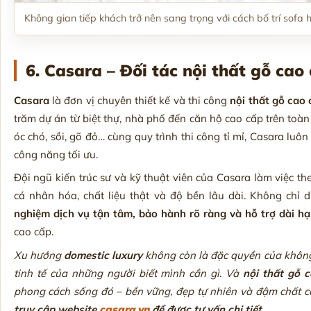
Không gian tiếp khách trở nên sang trọng với cách bố trí sofa 
6. Casara – Đối tác nội thất gỗ cao
Casara
là đơn vị chuyên thiết kế và thi công
nội thất gỗ cao
trăm dự án từ biệt thự, nhà phố đến căn hộ cao cấp trên toàn
óc chó, sồi, gõ đỏ… cùng quy trình thi công tỉ mỉ, Casara 
công năng tối ưu.
Đội ngũ kiến trúc sư và kỹ thuật viên của Casara làm việc theo 
cá nhân hóa, chất liệu thật và độ bền lâu dài. Không ch
nghiệm dịch vụ tận tâm, bảo hành rõ ràng và hỗ trợ dài h
cao cấp.
Xu hướng
domestic luxury
không còn là đặc quyền của không 
tinh tế của những người biết mình cần gì. Và
nội thất gỗ 
phong cách sống đó – bền vững, đẹp tự nhiên và đậm chất 
truy cập website
casara.vn
để được tư vấn chi tiết.