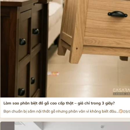
Làm sao phân biệt đồ gỗ cao cấp thật – giả chỉ trong 3 giây?
Bạn chuẩn bị sắm nội thất gỗ nhưng phân vân vì không biết đâu...
09/