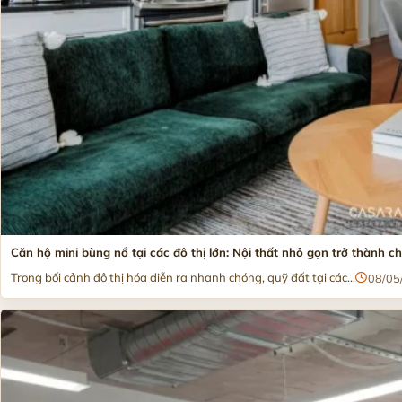
Căn hộ mini bùng nổ tại các đô thị lớn: Nội thất nhỏ gọn trở thành 
Trong bối cảnh đô thị hóa diễn ra nhanh chóng, quỹ đất tại các...
08/05