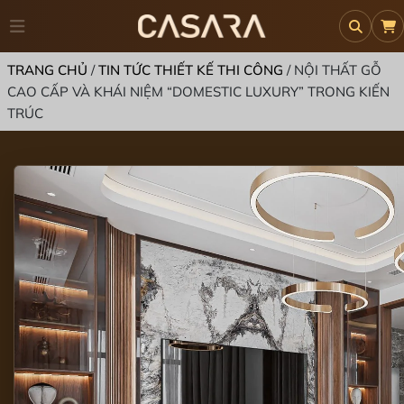
TRANG CHỦ
/
TIN TỨC THIẾT KẾ THI CÔNG
/
NỘI THẤT GỖ
CAO CẤP VÀ KHÁI NIỆM “DOMESTIC LUXURY” TRONG KIẾN
TRÚC