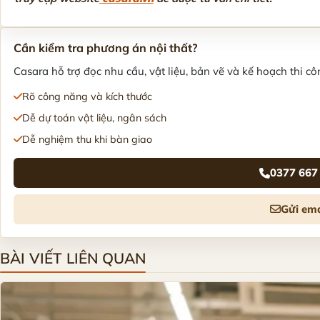
Cần kiểm tra phương án nội thất?
Casara hỗ trợ đọc nhu cầu, vật liệu, bản vẽ và kế hoạch thi côn
Rõ công năng và kích thước
Dễ dự toán vật liệu, ngân sách
Dễ nghiệm thu khi bàn giao
0377 667
Gửi ema
BÀI VIẾT LIÊN QUAN