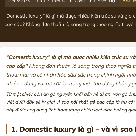
09/05/2025
Tin Tức Thiết Kế Thi Công, Tin tức Vật Liệu
2
lư
“Domestic luxury” là gì mà được nhiều kiến trúc sư và gia 
cao cấp? Không đơn thuần là sang trọng theo nghĩa truyền 
“Domestic luxury” là gì mà được nhiều kiến trúc sư và
cao cấp?
Không đơn thuần là sang trọng theo nghĩa tru
thoải mái và cá nhân hóa sâu sắc trong chính ngôi nhà 
nhiên – đóng vai trò cốt lõi trong việc tạo dựng không g
Từ một chiếc bàn ăn gỗ nguyên khối đến hệ tủ âm vân gỗ ấm,
viết dưới đây sẽ lý giải vì sao
nội thất gỗ cao cấp
là trụ cột
này được ứng dụng linh hoạt trong nhiều loại hình không gian,
1. Domestic luxury là gì – và vì sao