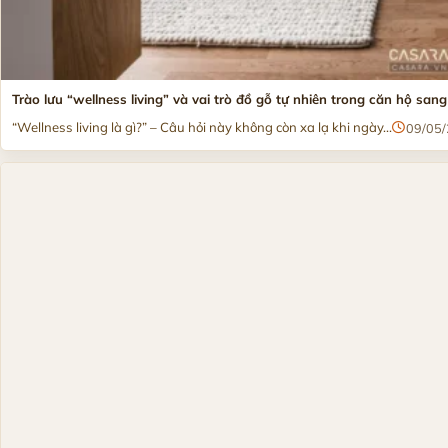
Trào lưu “wellness living” và vai trò đồ gỗ tự nhiên trong căn hộ sang
“Wellness living là gì?” – Câu hỏi này không còn xa lạ khi ngày...
09/05