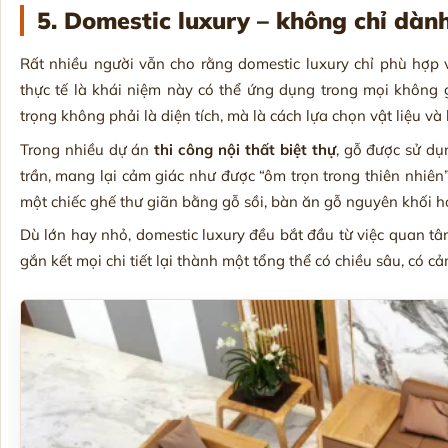
5. Domestic luxury – không chỉ dành
Rất nhiều người vẫn cho rằng domestic luxury chỉ phù hợp v
thực tế là khái niệm này có thể ứng dụng trong mọi không
trọng không phải là diện tích, mà là cách lựa chọn vật liệu và 
Trong nhiều dự án
thi công nội thất biệt thự
, gỗ được sử dụ
trần, mang lại cảm giác như được “ôm trọn trong thiên nhiên”
một chiếc ghế thư giãn bằng gỗ sồi, bàn ăn gỗ nguyên khối ho
Dù lớn hay nhỏ, domestic luxury đều bắt đầu từ việc quan tâ
gắn kết mọi chi tiết lại thành một tổng thể có chiều sâu, có cả