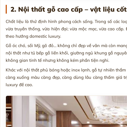
2. Nội thất gỗ cao cấp – vật liệu cốt
Chất liệu là thứ định hình phong cách sống. Trong số các loại
vừa truyền thống, vừa hiện đại; vừa mộc mạc, vừa cao cấp. Đ
theo hướng domestic luxury.
Gỗ óc chó, sồi Mỹ, gõ đỏ… không chỉ đẹp về vân mà còn man
nội thất như tủ bếp gỗ liền khối, giường ngủ khung gỗ ngu
không gian tinh tế nhưng không kém phần tiện nghi.
Khác với nội thất phủ bóng hoặc inox lạnh, gỗ tự nhiên thẩm
càng xuống màu càng đẹp, càng dùng lâu càng thấm giá trị
luxury đề cao.