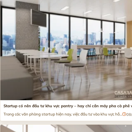
Startup có nên đầu tư khu vực pantry – hay chỉ cần máy pha cà phê 
Trong các văn phòng startup hiện nay, việc đầu tư vào khu vực hỗ...
08