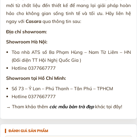
mới từ chất liệu đến thiết kế để mang lại giải pháp hoàn
hảo cho không gian sống tinh tế và tối ưu. Hãy liên hệ
ngay với
Casara
qua thông tin sau:
Địa chỉ showroom:
Showroom Hà Nội:
Tòa nhà ATS số 8a Phạm Hùng – Nam Từ Liêm – HN
(Đối diện TT Hội Nghị Quốc Gia )
Hotline 0377667777
Showroom tại Hồ Chí Minh:
Số 73 – Ỷ Lan – Phú Thanh – Tân Phú – TPHCM
Hotline 0377667777
→ Tham khảo thêm
các mẫu bàn trà đẹp
khác tại đây!