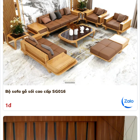
Bộ sofa gỗ sồi cao cấp SG016
1đ