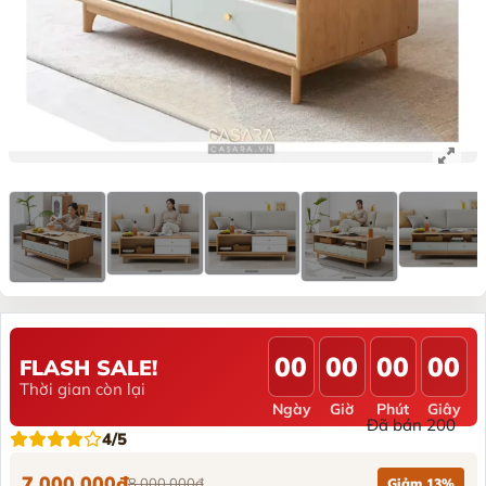
00
00
00
00
FLASH SALE!
Thời gian còn lại
Ngày
Giờ
Phút
Giây
Đã bán 200
4/5
7.000.000đ
8.000.000đ
Giảm 13%