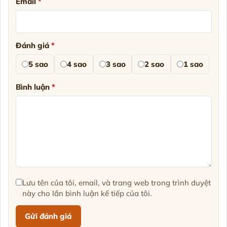
Email
*
Đánh giá
*
5 sao
4 sao
3 sao
2 sao
1 sao
Bình luận
*
Lưu tên của tôi, email, và trang web trong trình duyệt
này cho lần bình luận kế tiếp của tôi.