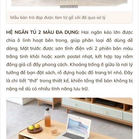
Mẫu bàn trà đẹp được làm từ gỗ sồi đã qua xử lý
HỆ NGĂN TỦ 2 MÀU ĐA DỤNG:
Hai ngăn kéo lớn được
chia ô linh hoạt bên trong, giúp phân loại đồ dùng dễ
dàng. Mặt trước được sơn tĩnh điện với 2 phiên bản màu
trắng tinh khôi hoặc xanh pastel nhạt, kết hợp tay nắm
đồng giả cổ đầy phong cách. Khoảng trống ở giữa là nơi lý
tưởng để bạn đặt sách, rổ đựng hoặc đồ trang trí nhỏ. Đây
là chi tiết “thở” trong thiết kế, khiến tổng thể bàn không bị
nặng nề dù có nhiều tính năng lưu trữ.