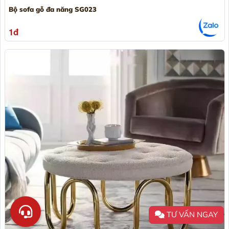
Bộ sofa gỗ đa năng SG023
1đ
TƯ VẤN NGAY