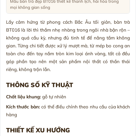
Mẫu bàn trà đẹp BT016 thiết kế thanh lịch, hài hòa trong
mọi không gian sống
Lấy cảm hứng từ phong cách Bắc Âu tối giản, bàn trà
BT016 là lời thì thầm nhẹ nhàng trong ngôi nhà bận rộn –
không quá cầu kỳ, nhưng đủ tinh tế để nâng tầm không
gian. Từng chi tiết được xử lý mượt mà, từ mép bo cong an
toàn cho đến tay nắm tròn kim loại ánh vàng, tất cả đều
góp phần tạo nên một sản phẩm nội thất có thần thái
riêng, không trộn lẫn.
THÔNG SỐ KỸ THUẬT
Chất liệu khung:
gỗ tự nhiên
Kích thước bàn:
có thể điều chỉnh theo nhu cầu của khách
hàng
THIẾT KẾ XU HƯỚNG