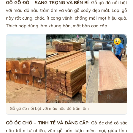
GỖ GÕ ĐỎ – SANG TRỌNG VÀ BỀN BỈ:
Gỗ gõ đỏ nổi bật
với màu đỏ nâu trầm ấm và vân gỗ xoáy đẹp mắt. Loại gỗ
này rất cứng, chắc, ít cong vênh, chống mối mọt hiệu quả.
Thích hợp dùng làm khung bàn, mặt bàn cao cấp.
Gỗ gõ đỏ nổi bật với màu nâu đỏ trầm ấm
GỖ ÓC CHÓ – TINH TẾ VÀ ĐẲNG CẤP:
Gỗ óc chó có sắc
nâu trầm tự nhiên, vân gỗ uốn lượn mềm mại, giàu tính