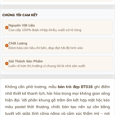
Nguyên Văn Hưng -
090455****
- Số 17-lkv10 Khu đô thị HUD, phư
Chị Linh Phương -
097664****
- Biệt thự U4-L10 khu đô thị Đô Ng
CHÚNG TÔI CAM KẾT
Trần Trung Thành -
036631****
- Thôn Tân Thành. Đông Triều. Tỉ
Anh Hoài nam -
090373****
- 356/10/12 Tỉnh lộ 10. Bình trị đông. 
Nguyên Vật Liệu
Cao cấp 100% được nhập khẩu, xuất xứ rõ ràng
Phạm Thị Hồng Nga -
092334****
- Đường n1, Thung Lũng Xanh, 
Chất Lượng
Đảm bảo các tiêu chí bền, đẹp đạt tới độ tinh xảo
Giá Thành Sản Phẩm
Luôn rẻ hơn thị trường vì chung tôi là nhà sản xuất
Không cần phô trương, mẫu
bàn trà đẹp BT016
ghi điểm
nhờ thiết kế thanh lịch, hài hòa trong mọi không gian sống
hiện đại. Với phần khung gỗ trầm ấm kết hợp mặt hộc kéo
màu pastel thời thượng, chiếc bàn tạo nên sự cân bằng
tuyệt vời giữa tính công năng và cảm xúc thẩm mỹ – nơi