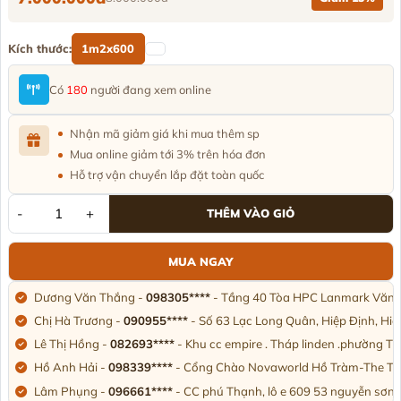
Kích thước:
1m2x600
Có
180
người đang xem online
Nhận mã giảm giá khi mua thêm sp
Mua online giảm tới 3% trên hóa đơn
Hỗ trợ vận chuyển lắp đặt toàn quốc
-
+
THÊM VÀO GIỎ
MUA NGAY
Dương Văn Thắng -
098305****
- Tầng 40 Tòa HPC Lanmark Văn K
Chị Hà Trương -
090955****
- Số 63 Lạc Long Quân, Hiệp Định, Hi
Lê Thị Hồng -
082693****
- Khu cc empire . Tháp linden .phường T
Hồ Anh Hải -
098339****
- Cổng Chào Novaworld Hồ Tràm-The Trop
Lâm Phụng -
096661****
- CC phú Thạnh, lô e 609 53 nguyễn sơn,