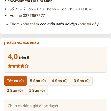
Showroom tại Hồ Chí Minh:
Số 73 – Ỷ Lan – Phú Thanh – Tân Phú – TPHCM
Hotline 0377667777
→ Tham khảo thêm
các mẫu sofa da đẹp
khác tại đây!
4,0
trên 5
Tất cả (0)
5 Sao (0)
4 Sao (0)
3 Sao (0)
2 Sao (0)
1 Sao (0)
Chưa có đánh giá được duyệt.