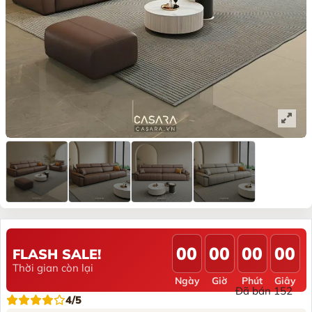
00
00
00
00
FLASH SALE!
Thời gian còn lại
Ngày
Giờ
Phút
Giây
Đã bán 152
4/5