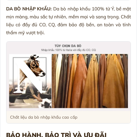
DA BÒ NHẬP KHẨU:
Da bò nhập khẩu 100% từ Ý, bề mặt
mịn màng, màu sắc tự nhiên, mềm mại và sang trọng. Chất
liệu có đầy đủ CO, CQ, đảm bảo độ bền, an toàn và tính
thẩm mỹ vượt trội.
Chất liệu da bò nhập khẩu cao cấp
BẢO HÀNH, BẢO TRÌ VÀ ƯU ĐÃI