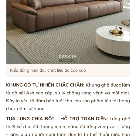
Kiểu dáng hiện đại, chất liệu da cao cấp
KHUNG GỖ TỰ NHIÊN CHẮC CHẮN:
Khung ghế được làm
từ gỗ sồi Ash cao cấp, xử lý chống cong vênh và mối mọt.
Đây là yếu tố đảm bảo tuổi thọ cho sản phẩm lên tới hàng
chục năm sử dụng.
TỰA LƯNG CHIA ĐỐT – HỖ TRỢ TOÀN DIỆN:
Lưng ghế
thiết kế chia đốt thông minh, nâng đỡ từng vùng vai – lưng
– gáy, giúp người ngồi luôn duy trì tư thế thoải mái, hạn