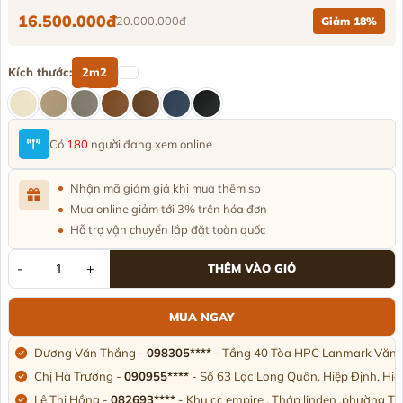
16.500.000đ
20.000.000đ
Giảm 18%
Kích thước:
2m2
Có
180
người đang xem online
Nhận mã giảm giá khi mua thêm sp
Mua online giảm tới 3% trên hóa đơn
Hỗ trợ vận chuyển lắp đặt toàn quốc
-
+
THÊM VÀO GIỎ
MUA NGAY
Dương Văn Thắng -
098305****
- Tầng 40 Tòa HPC Lanmark Văn K
Chị Hà Trương -
090955****
- Số 63 Lạc Long Quân, Hiệp Định, Hi
Lê Thị Hồng -
082693****
- Khu cc empire . Tháp linden .phường T