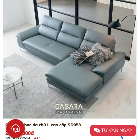
Ghế sofa bọc da chữ L cao cấp SD053
TƯ VẤN NGAY
24.500.000đ
26.000.000đ
- 6%