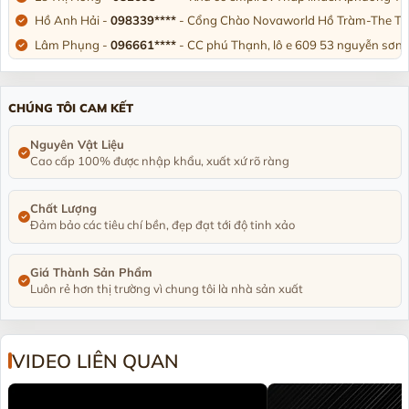
Hồ Anh Hải -
098339****
- Cổng Chào Novaworld Hồ Tràm-The Trop
Lâm Phụng -
096661****
- CC phú Thạnh, lô e 609 53 nguyễn sơn,
Nguyên Văn Hưng -
090455****
- Số 17-lkv10 Khu đô thị HUD, phư
Chị Linh Phương -
097664****
- Biệt thự U4-L10 khu đô thị Đô Ng
CHÚNG TÔI CAM KẾT
Trần Trung Thành -
036631****
- Thôn Tân Thành. Đông Triều. Tỉ
Anh Hoài nam -
090373****
- 356/10/12 Tỉnh lộ 10. Bình trị đông. 
Nguyên Vật Liệu
Cao cấp 100% được nhập khẩu, xuất xứ rõ ràng
Phạm Thị Hồng Nga -
092334****
- Đường n1, Thung Lũng Xanh, 
Chất Lượng
Đảm bảo các tiêu chí bền, đẹp đạt tới độ tinh xảo
Giá Thành Sản Phẩm
Luôn rẻ hơn thị trường vì chung tôi là nhà sản xuất
VIDEO LIÊN QUAN