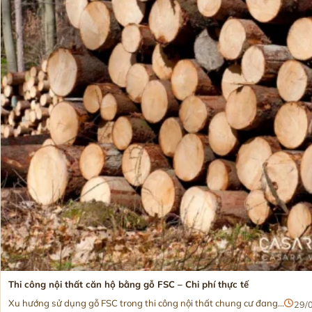
Thi công nội thất căn hộ bằng gỗ FSC – Chi phí thực tế
Xu hướng sử dụng gỗ FSC trong thi công nội thất chung cư đang...
29/