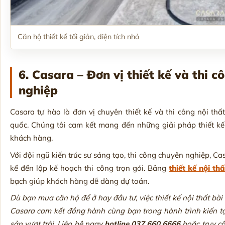
Căn hộ thiết kế tối giản, diện tích nhỏ
6. Casara – Đơn vị thiết kế và thi 
nghiệp
Casara tự hào là đơn vị chuyên thiết kế và thi công nội th
quốc. Chúng tôi cam kết mang đến những giải pháp thiết kế 
khách hàng.
Với đội ngũ kiến trúc sư sáng tạo, thi công chuyên nghiệp, Casa
kế đến lập kế hoạch thi công trọn gói. Bảng
thiết kế nội th
bạch giúp khách hàng dễ dàng dự toán.
Dù bạn mua căn hộ để ở hay đầu tư, việc thiết kế nội thất bài 
Casara cam kết đồng hành cùng bạn trong hành trình kiến tạo 
sản vượt trội. Liên hệ ngay
hotline 037.660.6666
hoặc truy c