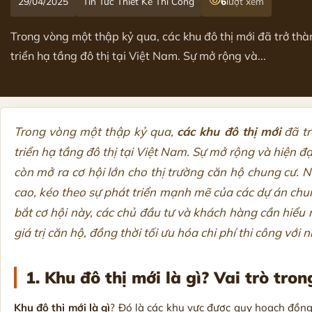
29/04/2025
Tin Tức Thiết Kế Thi Công
6
lượt xem
Trong vòng một thập kỷ qua, các khu đô thị mới đã trở thà
triển hạ tầng đô thị tại Việt Nam. Sự mở rộng và...
Trong vòng một thập kỷ qua,
các khu đô thị mới
đã tr
triển hạ tầng đô thị tại Việt Nam. Sự mở rộng và hiện đ
còn mở ra cơ hội lớn cho thị trường căn hộ chung cư. 
cao, kéo theo sự phát triển mạnh mẽ của các dự án chu
bắt cơ hội này, các chủ đầu tư và khách hàng cần hiểu rõ
giá trị căn hộ, đồng thời tối ưu hóa chi phí thi công vớ
1. Khu đô thị mới là gì? Vai trò tro
Khu đô thị mới là gì
? Đó là các khu vực được quy hoạch đồng 