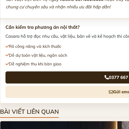
chung cư chuyên sâu và nhận nhiều ưu đãi hấp dẫn!
Cần kiểm tra phương án nội thất?
Casara hỗ trợ đọc nhu cầu, vật liệu, bản vẽ và kế hoạch thi côn
Rõ công năng và kích thước
Dễ dự toán vật liệu, ngân sách
Dễ nghiệm thu khi bàn giao
0377 667
Gửi ema
BÀI VIẾT LIÊN QUAN