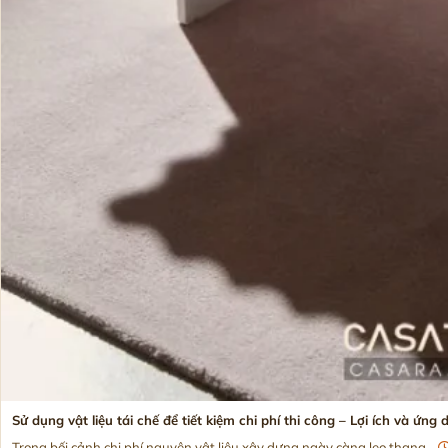
Sử dụng vật liệu tái chế để tiết kiệm chi phí thi công – Lợi ích và ứng
Trong bối cảnh chi phí nguyên vật liệu xây dựng ngày càng leo thang,...