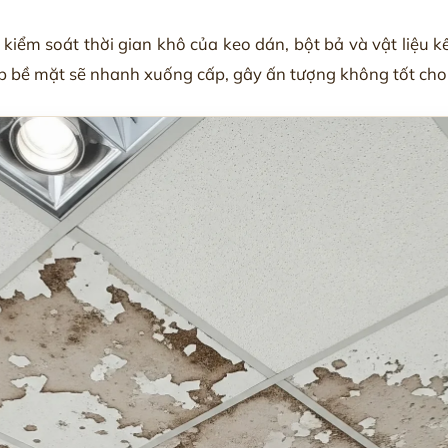
iểm soát thời gian khô của keo dán, bột bả và vật liệu kết
ớp bề mặt sẽ nhanh xuống cấp, gây ấn tượng không tốt ch