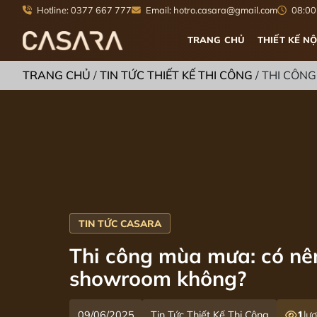
Hotline: 0377 667 777
Email: hotro.casara@gmail.com
08:00 
TRANG CHỦ
THIẾT KẾ NỘ
TRANG CHỦ
/
TIN TỨC THIẾT KẾ THI CÔNG
/
THI CÔNG
Thi công mùa mưa: có nên 
showroom không?
09/06/2025
Tin Tức Thiết Kế Thi Công
1
lư