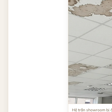
Hệ trần showroom bị ố