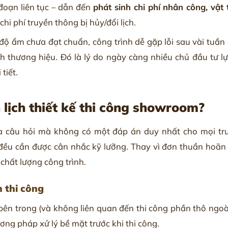
 đoạn liên tục – dẫn đến
phát sinh chi phí nhân công, vật 
hi phí truyền thông bị hủy/đổi lịch.
ộ ẩm chưa đạt chuẩn, công trình dễ gặp lỗi sau vài tuần 
 thương hiệu. Đó là lý do ngày càng nhiều chủ đầu tư l
tiết.
 lịch thiết kế thi công showroom?
 câu hỏi mà không có một đáp án duy nhất cho mọi tr
đều cần được cân nhắc kỹ lưỡng. Thay vì đơn thuần hoãn 
chất lượng công trình.
n thi công
ên trong (và không liên quan đến thi công phần thô ngoài t
ng pháp xử lý bề mặt trước khi thi công.