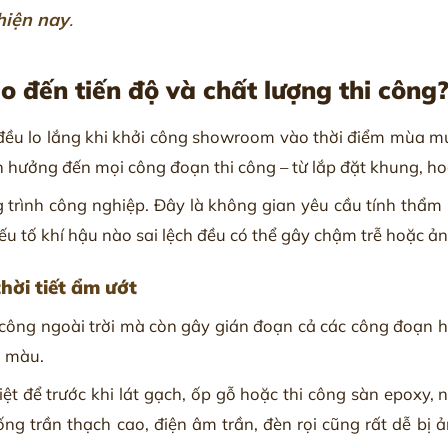
hiện nay
.
 đến tiến độ và chất lượng thi công
ều lo lắng khi khởi công showroom vào thời điểm mùa mư
h hưởng đến mọi công đoạn thi công – từ lắp đặt khung, hoàn
rình công nghiệp. Đây là không gian yêu cầu tính thẩm mỹ
ỳ yếu tố khí hậu nào sai lệch đều có thể gây chậm trễ hoặc 
hời tiết ẩm ướt
công ngoài trời mà còn gây gián đoạn cả các công đoạn 
g màu.
ệt để trước khi lát gạch, ốp gỗ hoặc thi công sàn epoxy
ống trần thạch cao, điện âm trần, đèn rọi cũng rất dễ bị