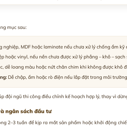
ng mục sau:
g nghiệp, MDF hoặc laminate nếu chưa xử lý chống ẩm kỹ 
ệp hoặc vinyl, nếu nền chưa được xử lý phẳng – khô – sạch
c, dễ loang màu hoặc nứt chân chim khi không được khô đ
ng:
Dễ chập, ẩm hoặc rò điện nếu lắp đặt trong môi trườn
 đội ngũ thi công điều chỉnh kế hoạch hợp lý, thay vì dừng
và ngân sách đầu tư
ong 2–3 tuần để kịp ra mắt sản phẩm hoặc khởi động chiế