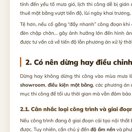
tính đến yếu tố mưa gió, lịch thi công dễ bị gián
thuê mặt bằng vượt tiến độ, lùi ngày khai trương, c
Tệ hơn, nếu cố gắng “đẩy nhanh” công đoạn khi đ
đèn chập chờn… gây ảnh hưởng lớn đến hình ảnh
được tư vấn cả về tiến độ lẫn phương án xử lý thời 
2. Có nên dừng hay điều chỉnh
Dừng hay không dừng thi công vào mùa mưa là
showroom
,
điều kiện mặt bằng
, các phương án 
mục thi công để tối ưu thời gian mà vẫn đảm bảo 
2.1. Cân nhắc loại công trình và giai đoạ
Nếu công trình đang ở giai đoạn cải tạo nội thất b
được. Tuy nhiên, cần chú ý đến
độ ẩm nền
và phươ