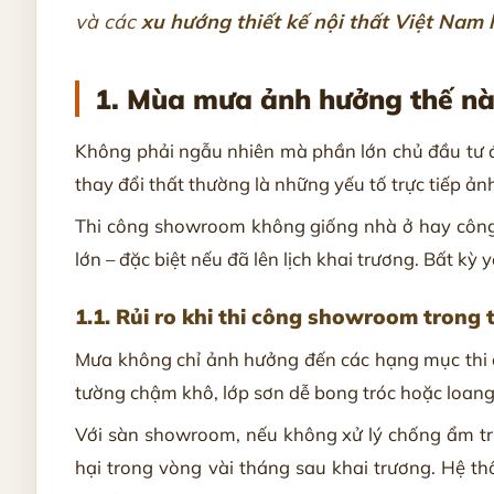
và các
xu hướng thiết kế nội thất Việt Nam 
1. Mùa mưa ảnh hưởng thế nào
Không phải ngẫu nhiên mà phần lớn chủ đầu tư đ
thay đổi thất thường là những yếu tố trực tiếp ản
Thi công showroom không giống nhà ở hay công t
lớn – đặc biệt nếu đã lên lịch khai trương. Bất k
1.1. Rủi ro khi thi công showroom trong t
Mưa không chỉ ảnh hưởng đến các hạng mục thi 
tường chậm khô, lớp sơn dễ bong tróc hoặc loan
Với sàn showroom, nếu không xử lý chống ẩm tri
hại trong vòng vài tháng sau khai trương. Hệ th