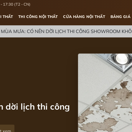
- 17:30 (T2 - CN)
I THẤT
THI CÔNG NỘI THẤT
CỬA HÀNG NỘI THẤT
BẢNG GIÁ
 MÙA MƯA: CÓ NÊN DỜI LỊCH THI CÔNG SHOWROOM KH
dời lịch thi công
ợt xem