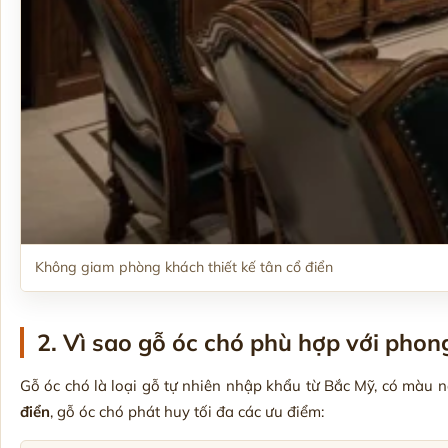
Không giam phòng khách thiết kế tân cổ điển
2. Vì sao gỗ óc chó phù hợp với phong
Gỗ óc chó là loại gỗ tự nhiên nhập khẩu từ Bắc Mỹ, có màu n
điển
, gỗ óc chó phát huy tối đa các ưu điểm: