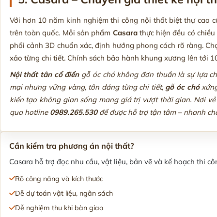
Với hơn 10 năm kinh nghiệm thi công nội thất biệt thự cao 
trên toàn quốc. Mỗi sản phẩm
Casara
thực hiện đều có chiều 
phối cảnh 3D chuẩn xác, định hướng phong cách rõ ràng. Chọn
xảo từng chi tiết. Chính sách bảo hành khung xương lên tới 10
Nội thất tân cổ điển
gỗ óc chó không đơn thuần là sự lựa chọ
mại nhưng vững vàng, tôn dáng từng chi tiết,
gỗ óc chó
xứng
kiến tạo không gian sống mang giá trị vượt thời gian. Nơi vẻ
qua hotline
0989.265.530
để được hỗ trợ tận tâm – nhanh ch
Cần kiểm tra phương án nội thất?
Casara hỗ trợ đọc nhu cầu, vật liệu, bản vẽ và kế hoạch thi côn
Rõ công năng và kích thước
Dễ dự toán vật liệu, ngân sách
Dễ nghiệm thu khi bàn giao