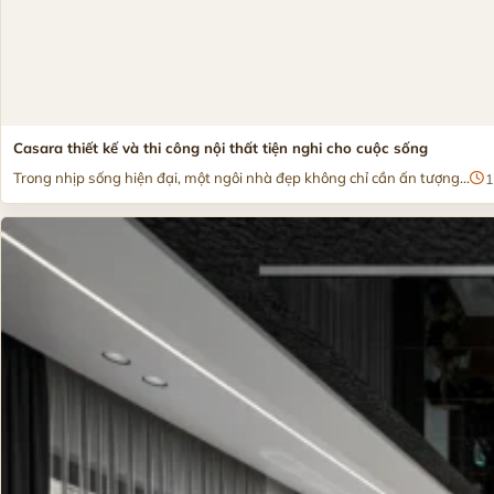
Casara thiết kế và thi công nội thất tiện nghi cho cuộc sống
Trong nhịp sống hiện đại, một ngôi nhà đẹp không chỉ cần ấn tượng...
1