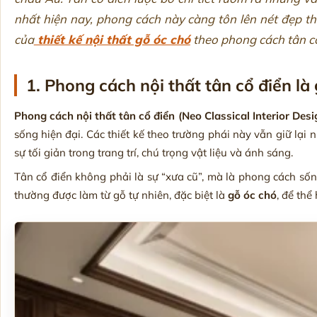
nhất hiện nay, phong cách này càng tôn lên nét đẹp th
của
thiết kế nội thất gỗ óc chó
theo phong cách tân cổ 
1. Phong cách nội thất tân cổ điển là 
Phong cách nội thất tân cổ điển (Neo Classical Interior Desi
sống hiện đại. Các thiết kế theo trường phái này vẫn giữ lại
sự tối giản trong trang trí, chú trọng vật liệu và ánh sáng.
Tân cổ điển không phải là sự “xưa cũ”, mà là phong cách sốn
thường được làm từ gỗ tự nhiên, đặc biệt là
gỗ óc chó
, để thể