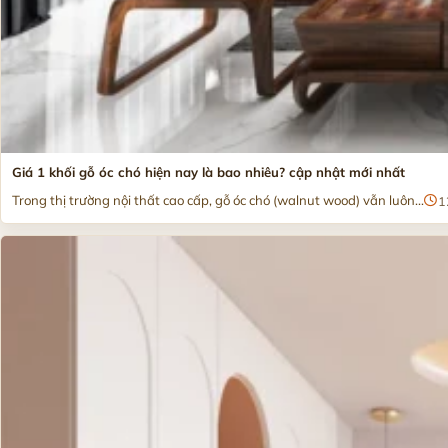
Giá 1 khối gỗ óc chó hiện nay là bao nhiêu? cập nhật mới nhất
Trong thị trường nội thất cao cấp, gỗ óc chó (walnut wood) vẫn luôn...
1